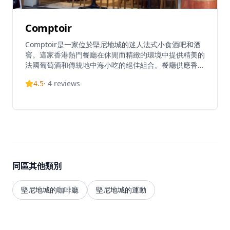
Comptoir
Comptoir是一家位於堅尼地城的迷人法式小食酒吧和酒
窖。這家香港熱門餐廳在休閒而精緻的環境中提供精美的
法國葡萄酒和傳統地中海小吃的絕佳組合。餐廳供應香港
最高質量的法國/歐洲美食，每週的午餐菜單物超所值。
4.5
·
4
reviews
憑藉其溫馨的氛圍，Comptoir已成為堅尼地城的真正瑰
寶，絕對是葡萄酒愛好者和美食愛好者必訪的目的地。餐
廳每天從11:30營業至23:00，非常適合午餐和晚餐體
驗。
同區其他類別
堅尼地城的咖啡廳
堅尼地城的運動