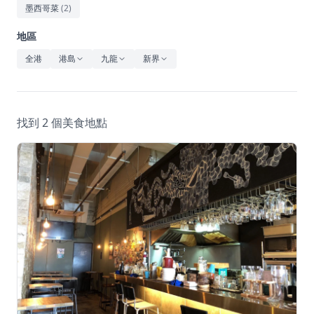
休閒
墨西哥菜
(
2
)
音樂
地區
全港
港島
九龍
新界
找到 2 個美食地點