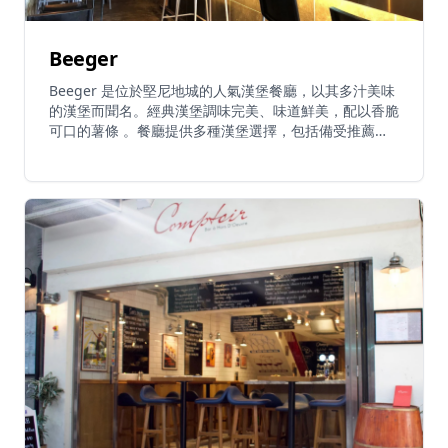
Beeger
Beeger 是位於堅尼地城的人氣漢堡餐廳，以其多汁美味
的漢堡而聞名。經典漢堡調味完美、味道鮮美，配以香脆
可口的薯條 。餐廳提供多種漢堡選擇，包括備受推薦的
羊肉漢堡和魚柳漢堡 。份量十足，熱門配菜包括洋蔥
圈、番薯條、凱撒沙律和玉米片 。餐廳的特色是可以選
擇將漢堡包換成菠蘿包 。餐廳氛圍年輕時尚，坐擁海濱
景色，是香港漢堡愛好者的熱門選擇。