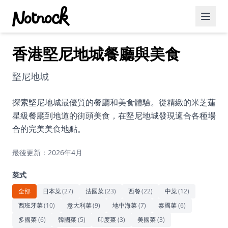
香港堅尼地城餐廳與美食
精選活動
博客文章
堅尼地城
約會好去處
探索堅尼地城最優質的餐廳和美食體驗。從精緻的米芝蓮
星級餐廳到地道的街頭美食，在堅尼地城發現適合各種場
美食佳餚
合的完美美食地點。
品酒
最後更新：2026年4月
咖啡廳
菜式
運動
全部
日本菜
(
27
)
法國菜
(
23
)
西餐
(
22
)
中菜
(
12
)
西班牙菜
(
10
)
意大利菜
(
9
)
地中海菜
(
7
)
泰國菜
(
6
)
藝術文化
多國菜
(
6
)
韓國菜
(
5
)
印度菜
(
3
)
美國菜
(
3
)