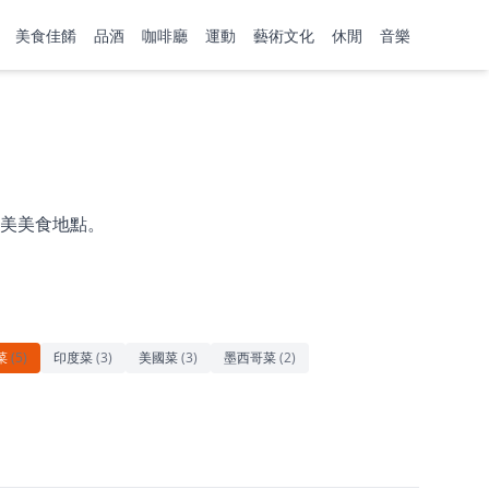
美食佳餚
品酒
咖啡廳
運動
藝術文化
休閒
音樂
美美食地點。
菜
(
5
)
印度菜
(
3
)
美國菜
(
3
)
墨西哥菜
(
2
)