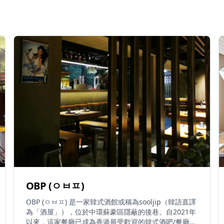
OBP (ㅇㅂㅍ)
OBP (ㅇㅂㅍ) 是一家韓式酒館或稱為sooljip（韓語直譯
為「酒屋」），位於中環蘇豪區隱蔽的後巷。自2021年
以來，這家餐廳已成為香港最受歡迎的韓式酒吧/餐廳之