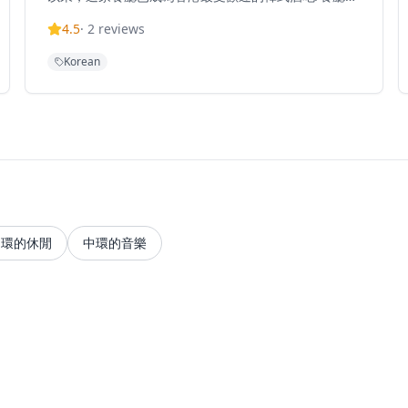
一，以可愛的工業風格酒吧/酒館佈置營造出正宗的韓式
4.5
·
2
reviews
帳篷馬車氛圍。OBP僅接受即場入座，不接受預訂，每
天中午12時至午夜12時營業。菜單提供典型的韓式酒吧
Korean
食物，包括招牌菜如泡菜煎餅、無骨炸雞、海鮮煎餅和
辣海鮮麵。餐廳最近推出了午餐「ChiBap」——一種酥
脆的圓頂形飯碗，靈感來自傳統香港煲仔飯和韓式石鍋
飯。OBP隱藏在奧卑利街後面的小巷中，提供正宗的韓
式飲食體驗，吸引了香港美食界的關注，成為尋求輕鬆
韓式料理和熱鬧氛圍的熱門目的地。
中環的休閒
中環的音樂