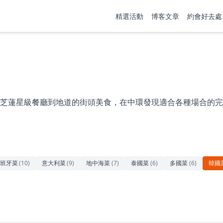
精選活動
博客文章
約會好去處
芝蓮星級餐廳到地道的街頭美食，在中環發現適合各種場合的完
班牙菜
(
10
)
意大利菜
(
9
)
地中海菜
(
7
)
泰國菜
(
6
)
多國菜
(
6
)
韓國