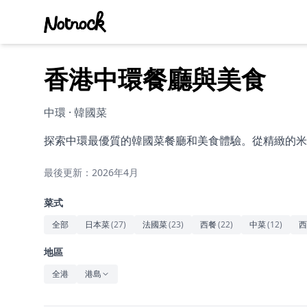
香港中環餐廳與美食
中環 · 韓國菜
探索中環最優質的韓國菜餐廳和美食體驗。從精緻的米
最後更新：2026年4月
菜式
全部
日本菜
(
27
)
法國菜
(
23
)
西餐
(
22
)
中菜
(
12
)
西
地區
全港
港島