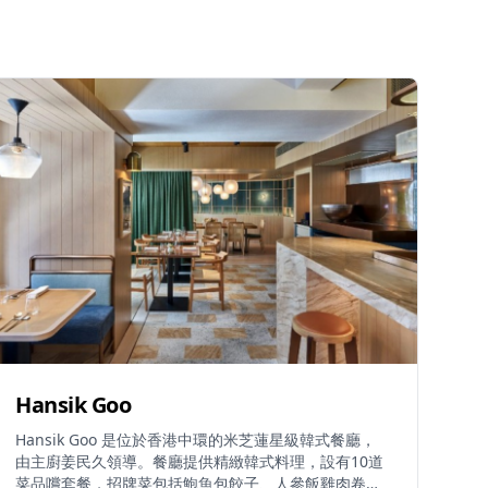
Hansik Goo
Hansik Goo 是位於香港中環的米芝蓮星級韓式餐廳，
由主廚姜民久領導。餐廳提供精緻韓式料理，設有10道
菜品嚐套餐，招牌菜包括鮑魚包餃子、人參飯雞肉卷和