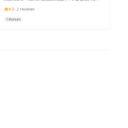
蕎麥冷肉。從家常菜、宮廷料理到創新菜式，菜單提供
4.5
·
2
reviews
正宗韓式風味並加入創意元素。這家小型餐廳設計簡約
現代，需要提前預訂，設有下午6時和晚上8時30分兩個
Korean
用餐時段。