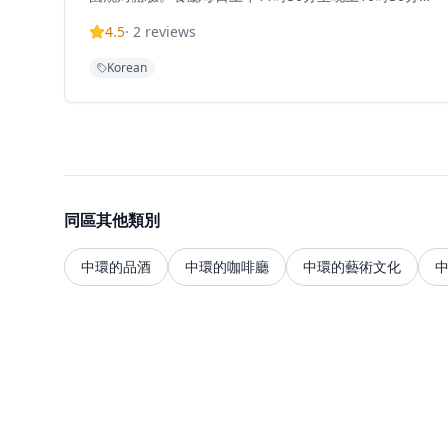
業，不設休息時間，提供一般座位及私人房間供聚會使
4.5
·
2
reviews
用。菜單以優質韓式燒烤為主，午餐價格約為港幣200-
400元，晚餐由港幣500元起。位於中環餐飲區心臟地
Korean
帶，海雲臺將釜山著名的燒烤文化帶到香港。
同區其他類別
中環的品酒
中環的咖啡廳
中環的藝術文化