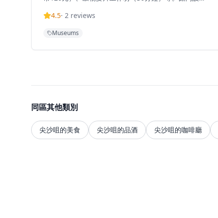
巨大杯麵拍照區、泡麵DIY體驗、三個互動遊戲，讓訪
4.5
·
2
reviews
客認識風靡全球的麵食背後的趣味知識。所有訪客必須
購買工作坊門票（港幣60-120元），門票已包含展覽區
Museums
域入場。生日月份訪客可享特別優惠，包括獨家生日禮
品及買三送一優惠。開放時間：星期一、二、四、日上
午11:15-下午8:15；星期五、六及公眾假期上午11:15-
下午8:15；星期三休館。
同區其他類別
尖沙咀的美食
尖沙咀的品酒
尖沙咀的咖啡廳