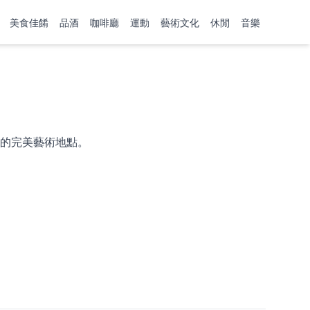
美食佳餚
品酒
咖啡廳
運動
藝術文化
休閒
音樂
的完美藝術地點。