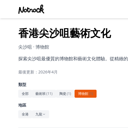
香港尖沙咀藝術文化
尖沙咀 · 博物館
探索尖沙咀最優質的博物館和藝術文化體驗。從精緻的
最後更新：2026年4月
類型
全部
藝術班
(
11
)
陶瓷
(
1
)
博物館
(
1
)
地區
全港
九龍