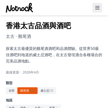
香港太古品酒與酒吧
精選活動
博客文章
太古 · 雞尾酒
約會好去處
探索太古最優質的雞尾酒酒吧和品酒體驗。從世界50最
佳酒吧到地道的威士忌酒吧，在太古發現適合各種場合的
美食佳餚
完美品酒地點。
品酒
最後更新：2026年4月
咖啡廳
類型
運動
全部
雞尾酒
(
25
)
威士忌
(
1
)
藝術文化
地區
全港
港島
九龍
新界