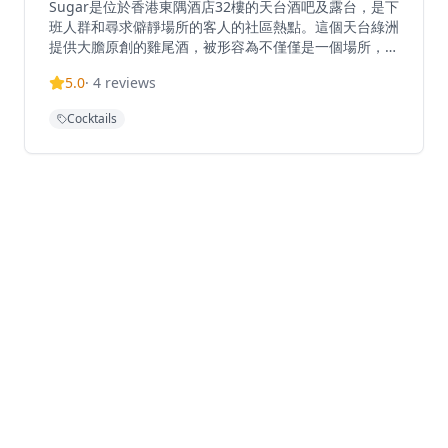
Sugar是位於香港東隅酒店32樓的天台酒吧及露台，是下
班人群和尋求僻靜場所的客人的社區熱點。這個天台綠洲
提供大膽原創的雞尾酒，被形容為不僅僅是一個場所，更
是香港國際化精神的象徵。酒吧擁有優美的氛圍和露台座
5.0
·
4
reviews
位，營業時間為下午5:30至午夜，是晚間飲酒的熱門目的
地。Sugar在太古城這個繁榮地區提供精緻的天台用餐和
Cocktails
飲酒體驗。