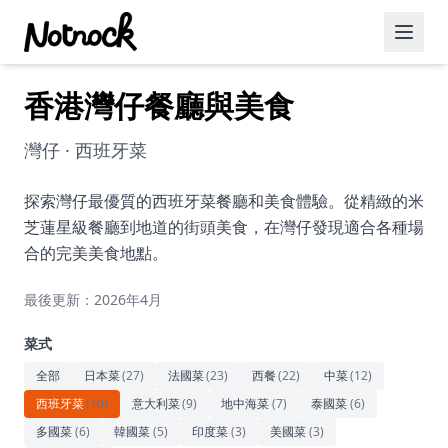
香港灣仔餐廳與美食
精選活動
博客文章
灣仔 · 西班牙菜
約會好去處
探索灣仔最優質的西班牙菜餐廳和美食體驗。從精緻的米
芝蓮星級餐廳到地道的街頭美食，在灣仔發現適合各種場
美食佳餚
合的完美美食地點。
品酒
最後更新：2026年4月
咖啡廳
菜式
運動
全部
日本菜
(
27
)
法國菜
(
23
)
西餐
(
22
)
中菜
(
12
)
西班牙菜
(
10
)
意大利菜
(
9
)
地中海菜
(
7
)
泰國菜
(
6
)
藝術文化
多國菜
(
6
)
韓國菜
(
5
)
印度菜
(
3
)
美國菜
(
3
)