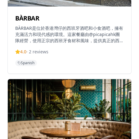
BÀRBAR
BÀRBAR是位於香港灣仔的西班牙酒吧和小食酒吧，擁有
充滿活力和現代感的環境。這家餐廳由@picapicahk團
隊經營，使用正宗的西班牙食材和風味，提供真正的西班
牙用餐體驗。BÀRBAR在TripAdvisor上獲得4.9分（滿分
4.0
·
2
reviews
5分）的高評價，在香港13,651家餐廳中排名第9位，基
於519條評論。這家餐廳既是酒吧也是小食餐廳，提供完
Spanish
整的西班牙美食體驗，包括招牌菜和豐富的酒類選擇。餐
廳距離灣仔地鐵站B2出口僅需步行4分鐘，交通便利。