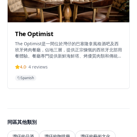
The Optimist
The Optimist是一間位於灣仔的巴塞隆拿風格酒吧及西
班牙烤肉餐廳，佔地三層，提供正宗慷慨的西班牙北部用
餐體驗。餐廳專門提供新鮮海鮮塔、烤優質肉類和傳統西
班牙小食，採用免服務費經營模式。憑藉其西班牙北部料
4.0
·
4
reviews
理和雞尾酒，The Optimist為客人提供正宗的西班牙美
食傳統，主打適合分享和在充滿活力的社交氛圍中享用的
Spanish
菜式。
同區其他類別
灣仔的品酒
灣仔的咖啡廳
灣仔的藝術文化