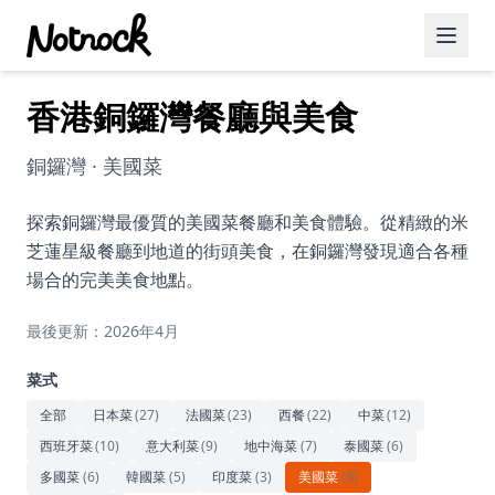
香港銅鑼灣餐廳與美食
精選活動
博客文章
銅鑼灣 · 美國菜
約會好去處
探索銅鑼灣最優質的美國菜餐廳和美食體驗。從精緻的米
芝蓮星級餐廳到地道的街頭美食，在銅鑼灣發現適合各種
美食佳餚
場合的完美美食地點。
品酒
最後更新：2026年4月
咖啡廳
菜式
運動
全部
日本菜
(
27
)
法國菜
(
23
)
西餐
(
22
)
中菜
(
12
)
西班牙菜
(
10
)
意大利菜
(
9
)
地中海菜
(
7
)
泰國菜
(
6
)
藝術文化
多國菜
(
6
)
韓國菜
(
5
)
印度菜
(
3
)
美國菜
(
3
)