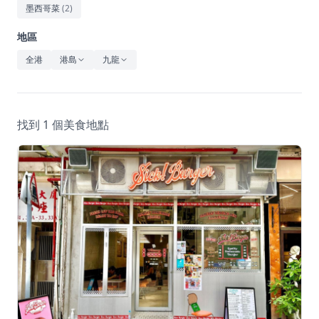
休閒
墨西哥菜
(
2
)
音樂
地區
全港
港島
九龍
找到 1 個美食地點