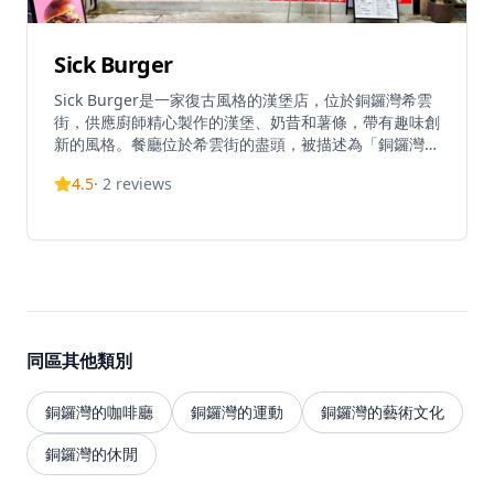
Sick Burger
Sick Burger是一家復古風格的漢堡店，位於銅鑼灣希雲
街，供應廚師精心製作的漢堡、奶昔和薯條，帶有趣味創
新的風格。餐廳位於希雲街的盡頭，被描述為「銅鑼灣隱
藏的寧靜區域，充滿時尚小吃店」。他們的菜單包括招牌
4.5
·
2
reviews
項目如Scramble Sick!炒滑蛋漢堡，售價72港元。Sick
Burger因其優質的產品而受到關注，顧客形容他們的漢
堡為「超讚」和「真的好Sick」。除了銅鑼灣店外，Sick
Burger在香港其他地區也有據點，並在Instagram上保
持活躍，展示他們受歡迎的漢堡創作。
同區其他類別
銅鑼灣的咖啡廳
銅鑼灣的運動
銅鑼灣的藝術文化
銅鑼灣的休閒