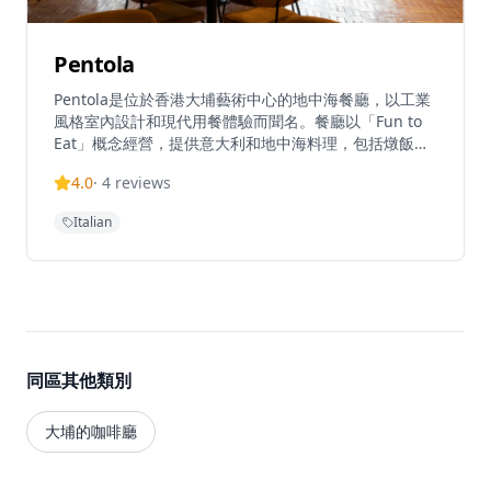
Pentola
Pentola是位於香港大埔藝術中心的地中海餐廳，以工業
風格室內設計和現代用餐體驗而聞名。餐廳以「Fun to
Eat」概念經營，提供意大利和地中海料理，包括燉飯、
意大利麵和季節性特色菜。憑藉現代氛圍和經典風格，
4.0
·
4
reviews
Pentola在大埔藝術區的時尚環境中提供舒適的用餐體
驗，特色菜包括泰式意大利麵、咖啡燉飯和各種素食選
Italian
擇。餐廳的裝潢融合了工業風格的粗獷與現代設計的精
緻，營造出獨特而舒適的用餐氛圍。廚師團隊精心挑選優
質食材，每一道菜都經過精心烹調，確保呈現最佳風味。
餐廳特別注重素食選擇，為素食者提供多樣化的美味選
擇。無論是與朋友小聚還是家庭聚餐，Pentola都能提供
難忘的用餐體驗，讓您在大埔藝術中心這個充滿文化氛圍
的環境中，享受地中海料理的美味。
同區其他類別
大埔的咖啡廳