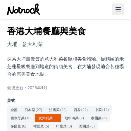
香港大埔餐廳與美食
精選活動
博客文章
大埔 · 意大利菜
約會好去處
探索大埔最優質的意大利菜餐廳和美食體驗。從精緻的米
芝蓮星級餐廳到地道的街頭美食，在大埔發現適合各種場
美食佳餚
合的完美美食地點。
品酒
最後更新：2026年4月
咖啡廳
菜式
運動
全部
日本菜
(
27
)
法國菜
(
23
)
西餐
(
22
)
中菜
(
12
)
西班牙菜
(
10
)
意大利菜
(
9
)
地中海菜
(
7
)
泰國菜
(
6
)
藝術文化
多國菜
(
6
)
韓國菜
(
5
)
印度菜
(
3
)
美國菜
(
3
)