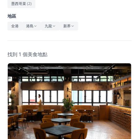
休閒
墨西哥菜
(
2
)
音樂
地區
全港
港島
九龍
新界
找到 1 個美食地點