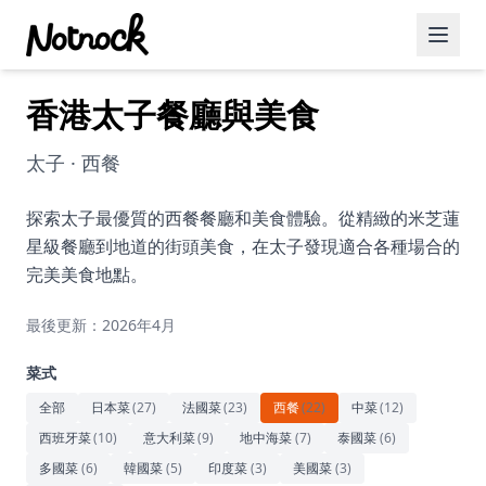
香港太子餐廳與美食
精選活動
博客文章
太子 · 西餐
約會好去處
探索太子最優質的西餐餐廳和美食體驗。從精緻的米芝蓮
星級餐廳到地道的街頭美食，在太子發現適合各種場合的
美食佳餚
完美美食地點。
品酒
最後更新：2026年4月
咖啡廳
菜式
運動
全部
日本菜
(
27
)
法國菜
(
23
)
西餐
(
22
)
中菜
(
12
)
西班牙菜
(
10
)
意大利菜
(
9
)
地中海菜
(
7
)
泰國菜
(
6
)
藝術文化
多國菜
(
6
)
韓國菜
(
5
)
印度菜
(
3
)
美國菜
(
3
)