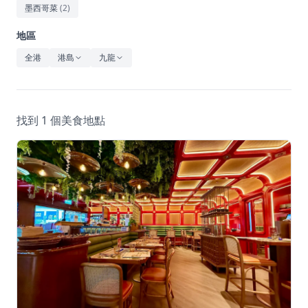
休閒
墨西哥菜
(
2
)
音樂
地區
全港
港島
九龍
找到 1 個美食地點