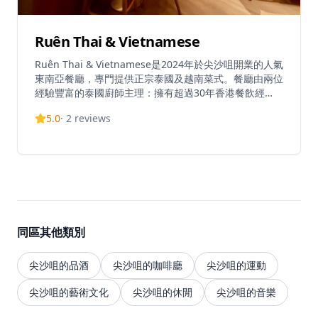
Ruên Thai & Vietnamese
Ruên Thai & Vietnamese是2024年於尖沙咀開業的人氣
東南亞餐廳，專門提供正宗泰國及越南菜式。餐廳由兩位
經驗豐富的泰國廚師主理：擁有超過30年香港餐飲經
驗、曾任職Greyhound Café及Mango Tree的Chef
5.0
·
2
reviews
Bill，以及曾擔任Nara Thai Cuisine行政總廚的Chef
Aom。餐廳提供份量豐富適合分享的菜式，價格實惠，
並配以自家製醬料增添地道風味。招牌菜包括泰式烤鴨配
香茅及五香粉(ped yang sod ma khawn)、越式香茅炭
燒牛肉(nhue yang takrai)、豬肋骨湯(leng saeb)及自家
製椰子雪糕。每餐性價比極高，兩人用餐平均消費約
HKD600-800。餐廳採用開放式小酒館設計，配以鮮紅色
木質裝飾、垂吊花園天花板及戶外座位區，環境舒適宜
同區其他類別
人。Ruên每日提供歡樂時光優惠，上午11時至晚上7時
買一送一，並定期舉辦泰越美食節等季節性活動。適合本
地人及遊客在熱鬧舒適的氛圍中享用優質泰越料理。
尖沙咀的品酒
尖沙咀的咖啡廳
尖沙咀的運動
尖沙咀的藝術文化
尖沙咀的休閒
尖沙咀的音樂