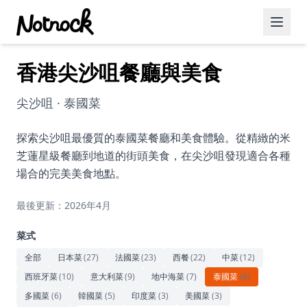
香港尖沙咀餐廳與美食
精選活動
博客文章
尖沙咀 · 泰國菜
約會好去處
探索尖沙咀最優質的泰國菜餐廳和美食體驗。從精緻的米
芝蓮星級餐廳到地道的街頭美食，在尖沙咀發現適合各種
美食佳餚
場合的完美美食地點。
品酒
最後更新：2026年4月
咖啡廳
菜式
運動
全部
日本菜
(
27
)
法國菜
(
23
)
西餐
(
22
)
中菜
(
12
)
西班牙菜
(
10
)
意大利菜
(
9
)
地中海菜
(
7
)
泰國菜
(
6
)
藝術文化
多國菜
(
6
)
韓國菜
(
5
)
印度菜
(
3
)
美國菜
(
3
)