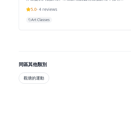
2200呎工作空間，為學員提供充足的創作空間。提供長
5.0
·
4
reviews
期班、深造班、團體班、合作項目、租場拍攝及訂製服
務，滿足不同需求的客人。工作室理念是讓喜歡創作的
Art Classes
朋友有共享空間，一同創作，尋找沉悶生活以外的樂
趣。無論是想要學習陶藝或木工技能的初學者，還是尋
求創作靈感的藝術愛好者，初五工作室都能提供豐富的
體驗。工作室環境溫馨舒適，適合情侶、朋友或家庭一
起參與，創造獨特的藝術體驗和美好回憶。
同區其他類別
觀塘的運動