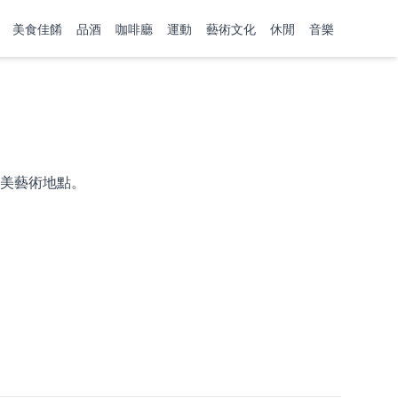
美食佳餚
品酒
咖啡廳
運動
藝術文化
休閒
音樂
美藝術地點。