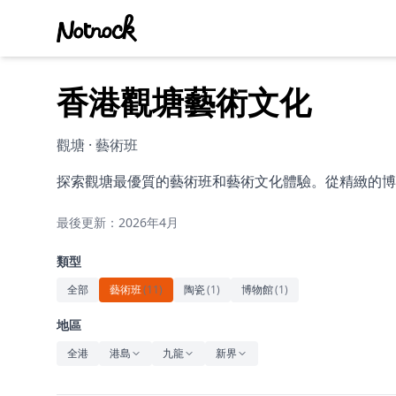
香港觀塘藝術文化
觀塘 · 藝術班
探索觀塘最優質的藝術班和藝術文化體驗。從精緻的博
最後更新：2026年4月
類型
全部
藝術班
(
11
)
陶瓷
(
1
)
博物館
(
1
)
地區
全港
港島
九龍
新界