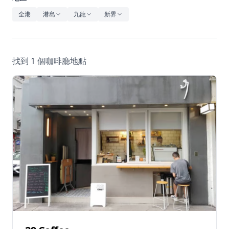
休閒
全港
港島
九龍
新界
音樂
找到 1 個咖啡廳地點