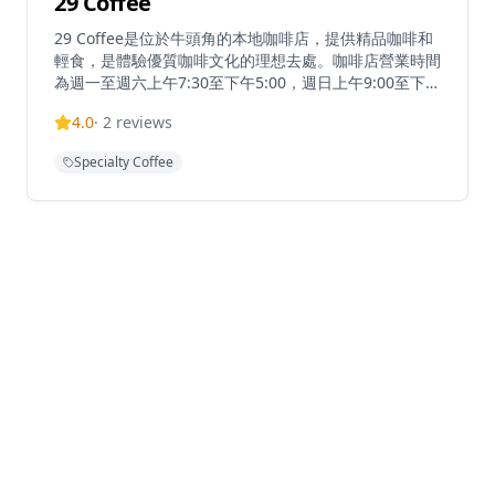
29 Coffee
29 Coffee是位於牛頭角的本地咖啡店，提供精品咖啡和
輕食，是體驗優質咖啡文化的理想去處。咖啡店營業時間
為週一至週六上午7:30至下午5:00，週日上午9:00至下午
5:00，為客人提供便利的服務。這家受歡迎的社區咖啡店
4.0
·
2
reviews
已擴展至多個地點，包括在上環的第二家分店，展現了其
成功和受歡迎程度。無論是想要享受一杯精心沖泡的咖
Specialty Coffee
啡，還是與朋友共度悠閒時光，29 Coffee都能提供完美
的體驗。店內環境溫馨舒適，適合情侶約會、朋友聚會或
獨自享受咖啡時光，讓客人在舒適的環境中享受優質的咖
啡和輕食。