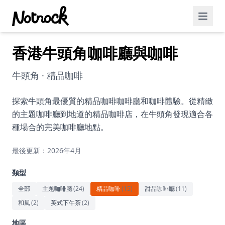
香港牛頭角咖啡廳與咖啡
精選活動
博客文章
牛頭角 · 精品咖啡
約會好去處
探索牛頭角最優質的精品咖啡咖啡廳和咖啡體驗。從精緻
的主題咖啡廳到地道的精品咖啡店，在牛頭角發現適合各
美食佳餚
種場合的完美咖啡廳地點。
品酒
最後更新：2026年4月
咖啡廳
類型
運動
全部
主題咖啡廳
(
24
)
精品咖啡
(
15
)
甜品咖啡廳
(
11
)
和風
(
2
)
英式下午茶
(
2
)
藝術文化
地區