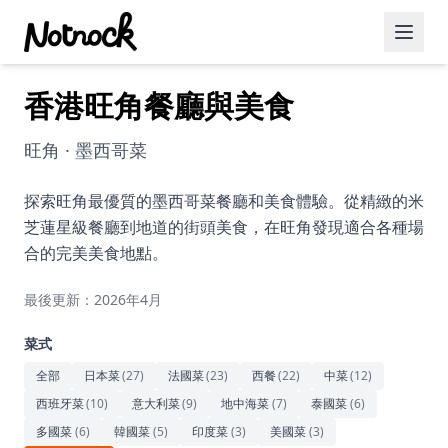
香港旺角餐廳與美食
精選活動
博客文章
旺角 · 墨西哥菜
約會好去處
探索旺角最優質的墨西哥菜餐廳和美食體驗。從精緻的米
芝蓮星級餐廳到地道的街頭美食，在旺角發現適合各種場
美食佳餚
合的完美美食地點。
品酒
最後更新：2026年4月
咖啡廳
菜式
運動
全部
日本菜
(
27
)
法國菜
(
23
)
西餐
(
22
)
中菜
(
12
)
西班牙菜
(
10
)
意大利菜
(
9
)
地中海菜
(
7
)
泰國菜
(
6
)
藝術文化
多國菜
(
6
)
韓國菜
(
5
)
印度菜
(
3
)
美國菜
(
3
)