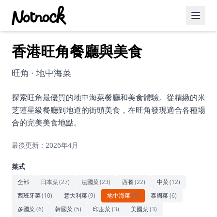
香港旺角餐廳與美食
精選活動
博客文章
旺角 · 地中海菜
約會好去處
探索旺角最優質的地中海菜餐廳和美食體驗。從精緻的米
芝蓮星級餐廳到地道的街頭美食，在旺角發現適合各種場
美食佳餚
合的完美美食地點。
品酒
最後更新：2026年4月
咖啡廳
菜式
運動
全部
日本菜
(
27
)
法國菜
(
23
)
西餐
(
22
)
中菜
(
12
)
西班牙菜
(
10
)
意大利菜
(
9
)
地中海菜
(
7
)
泰國菜
(
6
)
藝術文化
多國菜
(
6
)
韓國菜
(
5
)
印度菜
(
3
)
美國菜
(
3
)