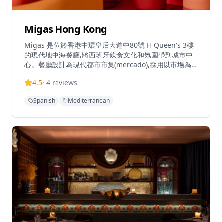
Migas Hong Kong
Migas 是位於香港中環皇后大道中80號 H Queen's 3樓
的現代地中海餐廳,將西班牙飲食文化和氛圍帶到城市中
心。餐廳設計為現代都市市集(mercado),採用以市場為
主導的理念,菜式根據時令食材和當日新鮮食材而定期變
4.5
·
4
reviews
化。餐廳專注於共享小碟和小盤菜式,鼓勵交談和輕鬆的
用餐體驗,讓人聯想到經典的西班牙苦艾酒吧
Spanish
Mediterranean
(vermuterias)。室內設計採用溫暖的橙色和紅色調,營造
出復古俏皮的氛圍,既親密又充滿活力,而寬敞的戶外露台
則提供中環最誘人的戶外用餐空間之一,非常適合黃昏時
段飲酒和悠閒的晚間聚會。營業時間為星期一至四中午
12時至午夜12時,星期五中午12時至凌晨1時,星期六下午
3時至凌晨1時,星期日休息。餐廳鼓勵輕鬆的用餐方式,客
人可以在工作日午餐時光顧、晚上來喝酒配小食,或在週
六晚上享受完整的用餐體驗。音樂、設計和美食在這裡同
樣重要,使 Migas 成為一個值得花時間停留的地方,而不
僅僅是用餐的場所。