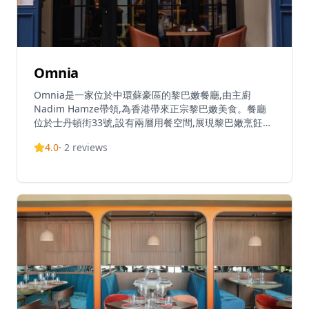
Omnia
Omnia是一家位於中環蘇豪區的黎巴嫩餐廳,由主廚
Nadim Hamze帶領,為香港帶來正宗黎巴嫩美食。餐廳
位於士丹頓街33號,設有兩層用餐空間,展現黎巴嫩烹飪的
傳統與創新。菜單豐富多樣,包括經典黎巴嫩菜式如香滑
4.0
·
2
reviews
鷹嘴豆泥、煙燻茄子泥(baba gannouj)、新鮮乳酪
(labneh)、塔布勒沙律、香脆炸豆丸子及傳統kibbeh,同
時提供創意現代演繹。招牌菜包括多汁羊肉碎料理和黑鷹
嘴豆泥,每道菜都味道濃郁、烹調完美。餐廳強調手工黎
巴嫩料理,融合國際元素,注重可持續發展和正宗黎凡特風
味。午市套餐份量充足,選擇豐富,性價比高。員工專業友
善,營造溫馨用餐氛圍。Omnia迅速成為香港餐飲界的瑰
寶,以正宗美味的食物獲得讚賞,充分體現主廚Hamze的黎
巴嫩根源。