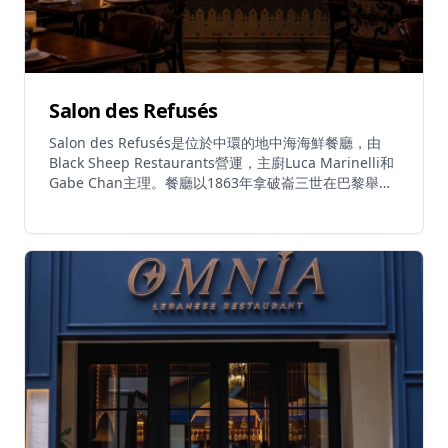
Salon des Refusés
Salon des Refusés是位於中環的地中海海鮮餐廳，由
Black Sheep Restaurants營運，主廚Luca Marinelli和
Gabe Chan主理。餐廳以1863年拿破崙三世在巴黎舉辦
的非傳統藝術展覽命名，提供充滿創意的小盤料理，靈感
源自法國蔚藍海岸和阿瑪菲海岸的地中海風味，並融入亞
洲（尤其是日本）元素。菜單每天根據新鮮漁獲而變化，
確保每次用餐體驗都獨一無二。招牌菜式包括鱈魚子醬配
蘿蔔、日本沙丁魚多士配日本番茄及坎塔布里亞鯷魚、北
海道海膽多士配海藻牛油、藍鰭吞拿魚薄片配卡拉布里亞
辣椒油、北海道帶子配保樂酒醬汁及西西里開心果碎、馬
友配清爽醬汁，以及紅蝦蛋黃醬意粉。餐廳氛圍優雅低
調，比鄰近的姊妹餐廳Jean-Pierre更小巧精緻。建議提
前預訂以獲得最佳用餐體驗。