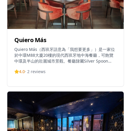
Quiero Más
Quiero Más（西班牙語意為「我想要更多」）是一家位
於中環M88大廈20樓的現代西班牙地中海餐廳，可飽覽
中環及半山的壯麗城市景觀。餐廳隸屬Silver Spoon
Restaurants集團，將鄰里小酒館的輕鬆氛圍與高級美食
4.0
·
2
reviews
體驗完美結合。廚房由Chef Javier Pérez（Chef Javi
Perez-Freire）主理，為菜單注入富有創意的葡萄牙及西
班牙風味，並提供8道菜品嚐套餐。招牌菜包括招牌乳
豬、松露芝士Bikini、碎蛋配西班牙香腸、蒜蓉辣椒蝦、
扇貝刺身配牛油果慕絲及香茅、乾式熟成和牛牛腩、西班
牙火腿拼盤、加泰羅尼亞焦糖布丁，以及白朱古力雲呢拿
忌廉千層酥配覆盆子。餐廳每日提供下午4時至7時的歡
樂時光，供應誘人飲品並營造熱鬧氛圍，夏季更延長至下
午3時至8時。餐廳鄰近地鐵站，交通便利，環境輕鬆舒
適，非常適合朋友聚會。午餐時段為中午12時至下午3