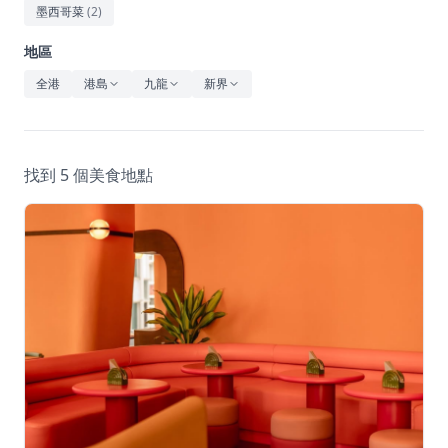
休閒
墨西哥菜
(
2
)
音樂
地區
全港
港島
九龍
新界
找到 5 個美食地點