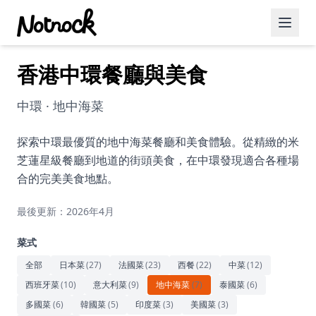
香港中環餐廳與美食
精選活動
博客文章
中環 · 地中海菜
約會好去處
探索中環最優質的地中海菜餐廳和美食體驗。從精緻的米
芝蓮星級餐廳到地道的街頭美食，在中環發現適合各種場
美食佳餚
合的完美美食地點。
品酒
最後更新：2026年4月
咖啡廳
菜式
運動
全部
日本菜
(
27
)
法國菜
(
23
)
西餐
(
22
)
中菜
(
12
)
西班牙菜
(
10
)
意大利菜
(
9
)
地中海菜
(
7
)
泰國菜
(
6
)
藝術文化
多國菜
(
6
)
韓國菜
(
5
)
印度菜
(
3
)
美國菜
(
3
)