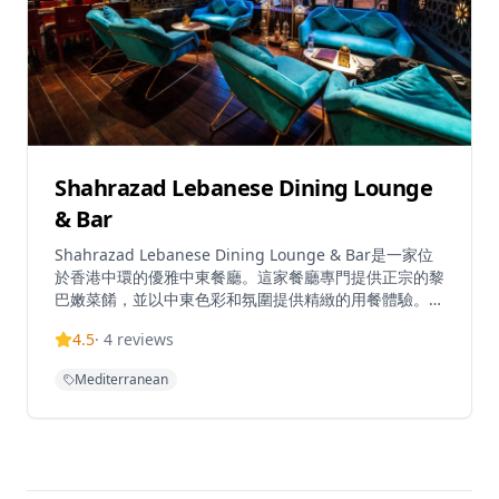
時，晚餐時段為下午4時至午夜12時，Quiero Más以正
宗西班牙地中海美食配合壯觀天台景致，為客人提供休閒
小食及特別場合的理想用餐環境。
Shahrazad Lebanese Dining Lounge
& Bar
Shahrazad Lebanese Dining Lounge & Bar是一家位
於香港中環的優雅中東餐廳。這家餐廳專門提供正宗的黎
巴嫩菜餚，並以中東色彩和氛圍提供精緻的用餐體驗。餐
廳採用柔和的燈光和阿拉伯音樂，營造身臨其境的氛圍，
4.5
·
4
reviews
讓客人彷彿置身中東。Shahrazad提供傳統黎巴嫩菜餚
和豐富的飲品菜單，包括葡萄酒、烈酒和雞尾酒。餐廳的
Mediterranean
週末早午餐特別受歡迎，提供兩小時無限暢飲
Prosecco、葡萄酒或烈酒。位於歷史悠久的大館附近，
Shahrazad為香港金融區帶來正宗的黎巴嫩飲食文化，
在高檔環境中提供親密的用餐體驗和社交聚會。