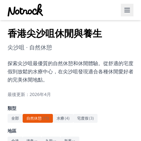
香港尖沙咀休閒與養生
精選活動
博客文章
尖沙咀 · 自然休憩
約會好去處
探索尖沙咀最優質的自然休憩和休閒體驗。從舒適的宅度
假到放鬆的水療中心，在尖沙咀發現適合各種休閒愛好者
美食佳餚
的完美休閒地點。
品酒
最後更新：2026年4月
咖啡廳
類型
運動
全部
自然休憩
(
15
)
水療
(
4
)
宅度假
(
3
)
藝術文化
地區
全港
港島
九龍
新界