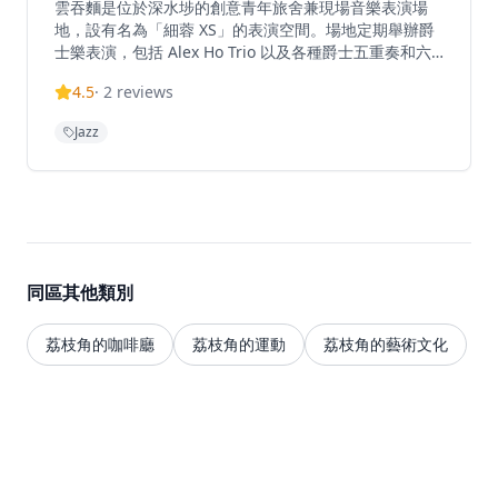
雲吞麵是位於深水埗的創意青年旅舍兼現場音樂表演場
地，設有名為「細蓉 XS」的表演空間。場地定期舉辦爵
士樂表演，包括 Alex Ho Trio 以及各種爵士五重奏和六
重奏演出。表演通常分為兩個時段進行，例如晚上8-9點
4.5
·
2
reviews
和9:30-10:30點，兩個時段會演奏同一套音樂。這個
intimate場地旨在為九龍地區提供多一個推廣爵士樂的平
Jazz
台。細蓉雲吞麵結合住宿、音樂和藝術，為香港提供獨特
的另類文化體驗。
同區其他類別
荔枝角的咖啡廳
荔枝角的運動
荔枝角的藝術文化