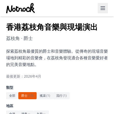
香港荔枝角音樂與現場演出
精選活動
博客文章
荔枝角 · 爵士
約會好去處
探索荔枝角最優質的爵士和音樂體驗。從傳奇的現場音樂
場地到精彩的音樂會，在荔枝角發現適合各種音樂愛好者
美食佳餚
的完美音樂地點。
品酒
最後更新：2026年4月
咖啡廳
類型
運動
全部
爵士
(
10
)
搖滾
(
1
)
流行
(
1
)
藝術文化
地區
全港
港島
九龍