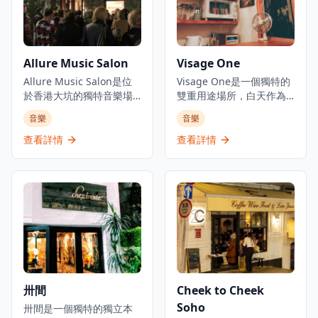
物。作為香港標誌性夜生
Trilogy三個概念場所的一
活目的地之一，它已為本
部分，Ella在香港娛樂區的
地人和遊客服務超過50
中心地帶提供親密的爵士
年，一直保持著現場音樂
樂體驗，無論是想要享受
Allure Music Salon
Visage One
愛好者必訪景點的聲譽。
浪漫夜晚的情侶，還是尋
酒吧的裝潢充滿懷舊氣
Allure Music Salon是位
找獨特音樂體驗的音樂愛
Visage One是一個獨特的
息，牆上掛滿了音樂紀念
於香港大坑的獨特音樂場
好者，都能在這裡找到屬
雙重用途場所，白天作為
品和照片，見證了香港音
所，坐落在一座百年石屋
於自己的樂趣。酒吧環境
專業髮廊營運，每逢星期
音樂
音樂
樂文化的發展歷程。每晚
內，是體驗現場音樂和歷
優雅舒適，適合約會、商
六晚上則搖身一變成為親
都有專業的爵士樂和藍調
史文化的理想去處。沙龍
務聚會或慶祝特殊場合，
密的爵士酒吧。店主兼現
查看詳情
查看詳情
樂隊現場演出，為客人帶
舉辦親密的音樂晚會、工
讓客人在欣賞現場音樂的
場音樂愛好者Benky Chan
來精彩的音樂體驗。酒吧
作坊和活動，涵蓋從另類
同時，品味精緻的雞尾酒
每個星期六晚上8:30至
的氛圍輕鬆友好，無論是
民謠到爵士樂和探戈等各
和美好時光。
11:30開放這個小型髮廊，
音樂愛好者還是初次體驗
種音樂類型，為客人帶來
將其變成一個偽爵士酒
現場音樂的客人，都能在
多樣化的音樂體驗。這個
吧，提供現場表演。該場
這裡找到屬於自己的樂
歷史悠久的場地為音樂愛
所被形容為城中最獨家的
趣。Ned Kelly's Last
好者創造了迷人的氛圍，
髮廊之一，只提供剪髮服
Stand不僅是一個酒吧，更
提供定期活動和即場特別
務，不提供電髮或染髮服
是香港音樂文化的重要地
優惠，無論是想要享受浪
務。這個秘密音樂場所提
標，承載著半個世紀的音
漫音樂夜晚的情侶，還是
供輪流演出，讓客人在香
卅間
Cheek to Cheek
樂記憶。
尋找獨特音樂體驗的音樂
港最親密的環境中體驗現
Soho
愛好者，都能在這裡找到
卅間是一個獨特的獨立本
場音樂。這個空間代表著