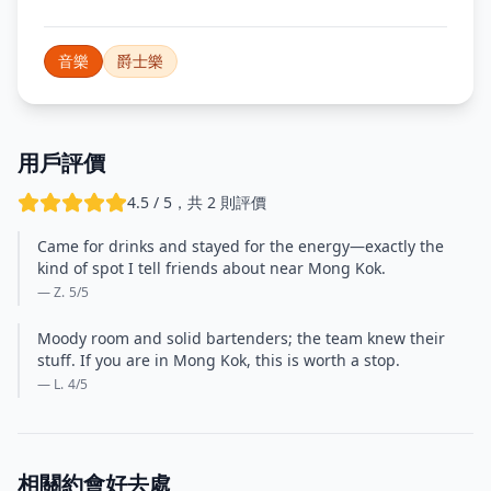
音樂
爵士樂
用戶評價
4.5 / 5，共 2 則評價
Came for drinks and stayed for the energy—exactly the
kind of spot I tell friends about near Mong Kok.
— Z.
5
/5
Moody room and solid bartenders; the team knew their
stuff. If you are in Mong Kok, this is worth a stop.
— L.
4
/5
相關約會好去處