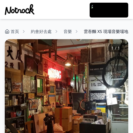
首頁
約會好去處
音樂
雲吞麵 XS 現場音樂場地
1
/
1