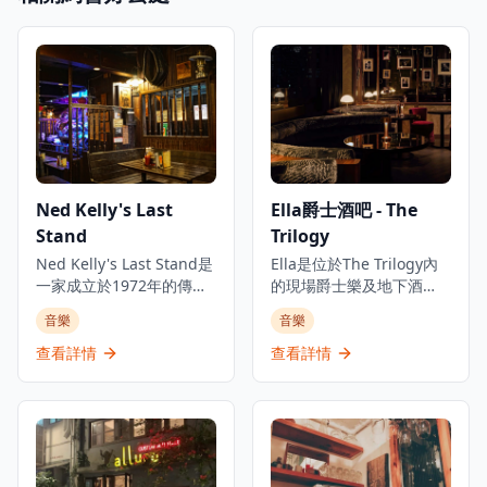
Ned Kelly's Last
Ella爵士酒吧 - The
Stand
Trilogy
Ned Kelly's Last Stand是
Ella是位於The Trilogy內
一家成立於1972年的傳奇
的現場爵士樂及地下酒
酒吧餐廳，位於香港尖沙
吧，The Trilogy是香港中
音樂
音樂
咀的心臟地帶。這個歷史
環的多元化音樂體驗中
悠久的場所以其熱鬧的氛
心，是體驗現場音樂和精
查看詳情
查看詳情
圍、真正的藝術氣息和令
緻飲酒的理想去處。酒吧
人印象深刻的現場爵士樂
提供新奧爾良風格雞尾
和藍調表演而聞名。該餐
酒，並從週三開始舉辦現
廳提供價格合理的精選飲
場爵士樂、靈魂樂和藍調
品，設有歡樂時光特價，
音樂表演，為客人帶來難
還有值得一試的酒吧食
忘的音樂體驗。作為The