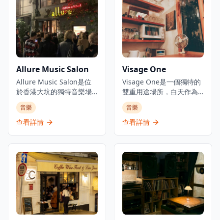
廳提供價格合理的精選飲
場爵士樂、靈魂樂和藍調
品，設有歡樂時光特價，
音樂表演，為客人帶來難
還有值得一試的酒吧食
忘的音樂體驗。作為The
物。作為香港標誌性夜生
Trilogy三個概念場所的一
活目的地之一，它已為本
部分，Ella在香港娛樂區的
地人和遊客服務超過50
中心地帶提供親密的爵士
年，一直保持著現場音樂
樂體驗，無論是想要享受
Allure Music Salon
Visage One
愛好者必訪景點的聲譽。
浪漫夜晚的情侶，還是尋
酒吧的裝潢充滿懷舊氣
Allure Music Salon是位
找獨特音樂體驗的音樂愛
Visage One是一個獨特的
息，牆上掛滿了音樂紀念
於香港大坑的獨特音樂場
好者，都能在這裡找到屬
雙重用途場所，白天作為
品和照片，見證了香港音
所，坐落在一座百年石屋
於自己的樂趣。酒吧環境
專業髮廊營運，每逢星期
音樂
音樂
樂文化的發展歷程。每晚
內，是體驗現場音樂和歷
優雅舒適，適合約會、商
六晚上則搖身一變成為親
都有專業的爵士樂和藍調
史文化的理想去處。沙龍
務聚會或慶祝特殊場合，
密的爵士酒吧。店主兼現
查看詳情
查看詳情
樂隊現場演出，為客人帶
舉辦親密的音樂晚會、工
讓客人在欣賞現場音樂的
場音樂愛好者Benky Chan
來精彩的音樂體驗。酒吧
作坊和活動，涵蓋從另類
同時，品味精緻的雞尾酒
每個星期六晚上8:30至
的氛圍輕鬆友好，無論是
民謠到爵士樂和探戈等各
和美好時光。
11:30開放這個小型髮廊，
音樂愛好者還是初次體驗
種音樂類型，為客人帶來
將其變成一個偽爵士酒
現場音樂的客人，都能在
多樣化的音樂體驗。這個
吧，提供現場表演。該場
這裡找到屬於自己的樂
歷史悠久的場地為音樂愛
所被形容為城中最獨家的
趣。Ned Kelly's Last
好者創造了迷人的氛圍，
髮廊之一，只提供剪髮服
Stand不僅是一個酒吧，更
提供定期活動和即場特別
務，不提供電髮或染髮服
是香港音樂文化的重要地
優惠，無論是想要享受浪
務。這個秘密音樂場所提
標，承載著半個世紀的音
漫音樂夜晚的情侶，還是
供輪流演出，讓客人在香