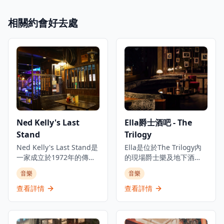
相關約會好去處
Ned Kelly's Last
Ella爵士酒吧 - The
Stand
Trilogy
Ned Kelly's Last Stand是
Ella是位於The Trilogy內
一家成立於1972年的傳奇
的現場爵士樂及地下酒
酒吧餐廳，位於香港尖沙
吧，The Trilogy是香港中
音樂
音樂
咀的心臟地帶。這個歷史
環的多元化音樂體驗中
悠久的場所以其熱鬧的氛
心，是體驗現場音樂和精
查看詳情
查看詳情
圍、真正的藝術氣息和令
緻飲酒的理想去處。酒吧
人印象深刻的現場爵士樂
提供新奧爾良風格雞尾
和藍調表演而聞名。該餐
酒，並從週三開始舉辦現