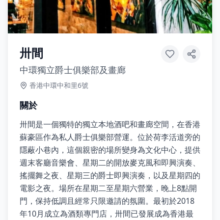
卅間
中環獨立爵士俱樂部及畫廊
香港中環中和里6號
關於
卅間是一個獨特的獨立本地酒吧和畫廊空間，在香港
蘇豪區作為私人爵士俱樂部營運。位於荷李活道旁的
隱蔽小巷內，這個親密的場所變身為文化中心，提供
週末客廳音樂會、星期二的開放麥克風和即興演奏、
搖擺舞之夜、星期三的爵士即興演奏，以及星期四的
電影之夜。場所在星期二至星期六營業，晚上8點開
門，保持低調且經常只限邀請的氛圍。最初於2018
年10月成立為酒類專門店，卅間已發展成為香港最