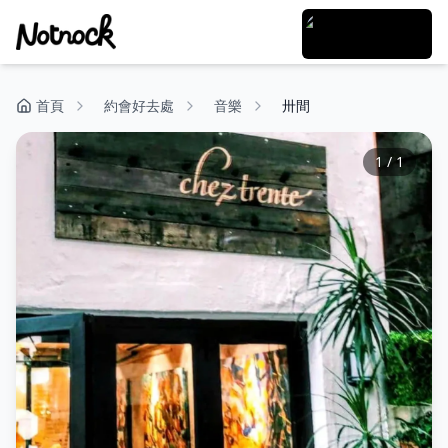
首頁
約會好去處
音樂
卅間
1
/
1