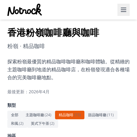
香港粉嶺咖啡廳與咖啡
精選活動
博客文章
粉嶺 · 精品咖啡
約會好去處
探索粉嶺最優質的精品咖啡咖啡廳和咖啡體驗。從精緻的
主題咖啡廳到地道的精品咖啡店，在粉嶺發現適合各種場
美食佳餚
合的完美咖啡廳地點。
品酒
最後更新：2026年4月
咖啡廳
類型
運動
全部
主題咖啡廳
(
24
)
精品咖啡
(
15
)
甜品咖啡廳
(
11
)
和風
(
2
)
英式下午茶
(
2
)
藝術文化
地區