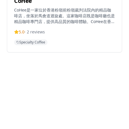
CoHee
CoHee是一家位於香港粉嶺前粉嶺裁判法院內的精品咖
啡店，坐落於馬會道迴旋處。這家咖啡店既是咖啡廳也是
精品咖啡專門店，提供高品質的咖啡體驗。CoHee在香
港設有多個分店，包括粉嶺分店和錦田分店。他們提供多
5.0
·
2
reviews
種服務，包括咖啡工作坊、顧問服務和批發業務。該店以
其精品咖啡和獨特的沖泡設備而聞名，包括他們自家設計
Specialty Coffee
的漩渦滴漏壺。粉嶺分店接受預約。