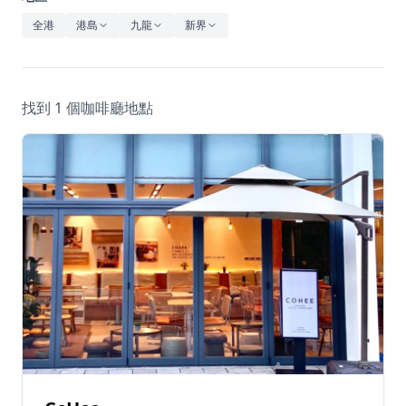
休閒
全港
港島
九龍
新界
音樂
找到 1 個咖啡廳地點