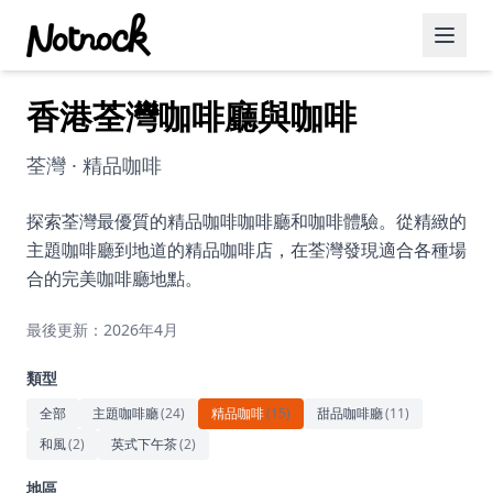
香港荃灣咖啡廳與咖啡
精選活動
博客文章
荃灣 · 精品咖啡
約會好去處
探索荃灣最優質的精品咖啡咖啡廳和咖啡體驗。從精緻的
主題咖啡廳到地道的精品咖啡店，在荃灣發現適合各種場
美食佳餚
合的完美咖啡廳地點。
品酒
最後更新：2026年4月
咖啡廳
類型
運動
全部
主題咖啡廳
(
24
)
精品咖啡
(
15
)
甜品咖啡廳
(
11
)
和風
(
2
)
英式下午茶
(
2
)
藝術文化
地區