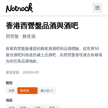
香港西營盤品酒與酒吧
精選活動
博客文章
西營盤 · 雞尾酒
約會好去處
探索西營盤最優質的雞尾酒酒吧和品酒體驗。從世界50
最佳酒吧到地道的威士忌酒吧，在西營盤發現適合各種場
美食佳餚
合的完美品酒地點。
品酒
最後更新：2026年4月
咖啡廳
類型
運動
全部
雞尾酒
(
25
)
威士忌
(
1
)
藝術文化
地區
全港
港島
九龍
新界