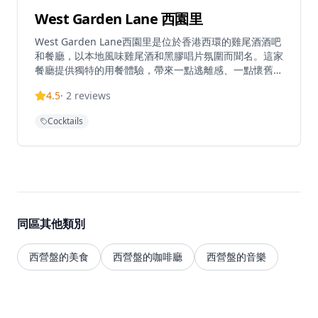
West Garden Lane 西園里
West Garden Lane西園里是位於香港西環的雞尾酒酒吧
和餐廳，以本地風味雞尾酒和黑膠唱片氛圍而聞名。這家
餐廳提供獨特的用餐體驗，帶來一點逃離感、一點懷舊情
懷和滿滿的好氛圍。位於西區，主要提供西式料理和葡萄
4.5
·
2
reviews
酒。餐廳在一週內有特定的營業時間，為客人營造親密的
氛圍。West Garden Lane提供經典雞尾酒和創意調酒，
Cocktails
使其成為香港餐飲界的獨特目的地。
同區其他類別
西營盤的美食
西營盤的咖啡廳
西營盤的音樂