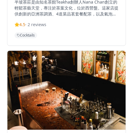
半坡茶莊是由知名茶館Teakha創辦人Nana Chan創立的
輕鬆茶藝天堂，專注於茶葉文化，位於西營盤。這家店提
供創新的亞洲茶調酒、4道菜品茗套餐配茶，以及氣泡冷
泡茶，主打高品質單一產地茶葉。著名調酒師Antonio
4.5
·
2
reviews
Lai與創辦人Nana Chan合作創造精緻茶調酒。週四至週
日中午12點至晚上11點營業，這個品茗零售空間迎合茶
Cocktails
藝愛好者和好奇訪客。