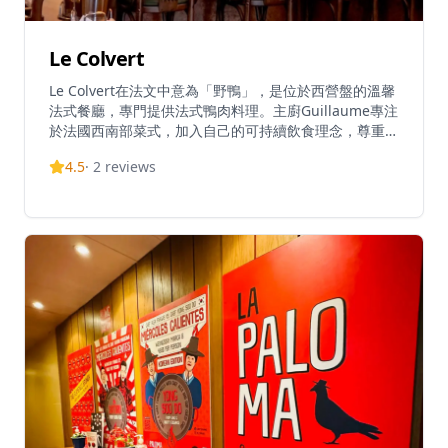
Le Colvert
Le Colvert在法文中意為「野鴨」，是位於西營盤的溫馨
法式餐廳，專門提供法式鴨肉料理。主廚Guillaume專注
於法國西南部菜式，加入自己的可持續飲食理念，尊重鴨
子的每個部位，將每個切塊都轉化為美味的法式菜餚。餐
4.5
·
2
reviews
廳直接從法國採購鴨肉，提供三種不同品種：朗德鴨、肥
鴨和沙朗鴨，每種都以傳統法式方法烹調。Le Colvert獲
得優秀評價，在TripAdvisor上獲得5.0分滿分評價，在香
港13,665家餐廳中排名第7203位。餐廳以將傳統高級法
式菜餚如壓鴨等在小酒館環境中變得更平易近人而聞名。