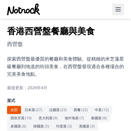
香港西營盤餐廳與美食
精選活動
博客文章
西營盤
約會好去處
探索西營盤最優質的餐廳和美食體驗。從精緻的米芝蓮星
級餐廳到地道的街頭美食，在西營盤發現適合各種場合的
美食佳餚
完美美食地點。
品酒
最後更新：2026年4月
咖啡廳
菜式
運動
全部
日本菜
(
27
)
法國菜
(
23
)
西餐
(
22
)
中菜
(
12
)
西班牙菜
(
10
)
意大利菜
(
9
)
地中海菜
(
7
)
泰國菜
(
6
)
藝術文化
多國菜
(
6
)
韓國菜
(
5
)
印度菜
(
3
)
美國菜
(
3
)