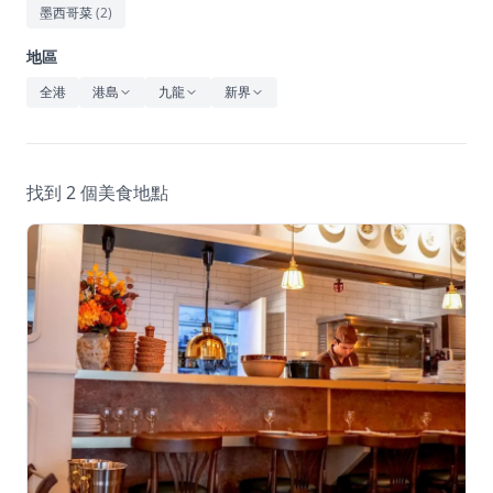
休閒
墨西哥菜
(
2
)
音樂
地區
全港
港島
九龍
新界
找到 2 個美食地點