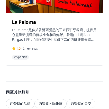
La Paloma
La Paloma是位於香港西營盤的正宗西班牙餐廳，提供用
心靈重新演繹的傳統小食和海鮮飯。餐廳由主廚Alex
Fargas主理，在現代環境中提供正宗的西班牙用餐體
驗。La Paloma在TripAdvisor上獲得4.3分（滿分5分）
4.5
·
2
reviews
的高評價，在香港13,641家餐廳中排名第284位。這家餐
廳以性感海灘酒吧風格經營，提供香港最好的小食和海鮮
Spanish
飯。餐廳週一至週日提供午餐和晚餐服務，午餐時間為下
午12時至4時，晚餐時間為下午6時至午夜12時。餐廳的
小食選擇豐富，從經典的西班牙小食到創新的現代演繹，
每一道都經過精心製作。海鮮飯是餐廳的招牌菜，選用優
質海鮮和米飯，經過傳統方法烹調，呈現最地道的西班牙
風味。餐廳的環境設計融合了西班牙海灘酒吧的輕鬆氛圍
與現代設計的優雅，營造出獨特而愉快的用餐體驗。無論
同區其他類別
是與朋友小聚還是浪漫約會，La Paloma都能提供難忘的
西班牙美食體驗。
西營盤的品酒
西營盤的咖啡廳
西營盤的音樂