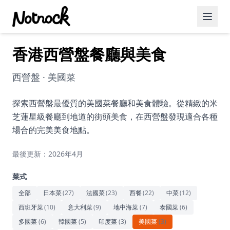
香港西營盤餐廳與美食
精選活動
博客文章
西營盤 · 美國菜
約會好去處
探索西營盤最優質的美國菜餐廳和美食體驗。從精緻的米
芝蓮星級餐廳到地道的街頭美食，在西營盤發現適合各種
美食佳餚
場合的完美美食地點。
品酒
最後更新：2026年4月
咖啡廳
菜式
運動
全部
日本菜
(
27
)
法國菜
(
23
)
西餐
(
22
)
中菜
(
12
)
西班牙菜
(
10
)
意大利菜
(
9
)
地中海菜
(
7
)
泰國菜
(
6
)
藝術文化
多國菜
(
6
)
韓國菜
(
5
)
印度菜
(
3
)
美國菜
(
3
)