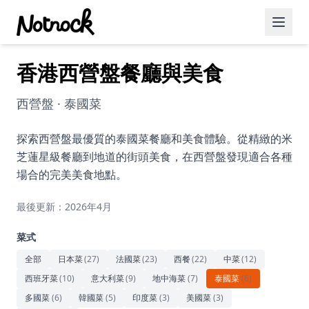
香港西營盤餐廳與美食
精選活動
博客文章
西營盤 · 泰國菜
約會好去處
探索西營盤最優質的泰國菜餐廳和美食體驗。從精緻的米
芝蓮星級餐廳到地道的街頭美食，在西營盤發現適合各種
美食佳餚
場合的完美美食地點。
品酒
最後更新：2026年4月
咖啡廳
菜式
運動
全部
日本菜
(
27
)
法國菜
(
23
)
西餐
(
22
)
中菜
(
12
)
西班牙菜
(
10
)
意大利菜
(
9
)
地中海菜
(
7
)
泰國菜
(
6
)
藝術文化
多國菜
(
6
)
韓國菜
(
5
)
印度菜
(
3
)
美國菜
(
3
)