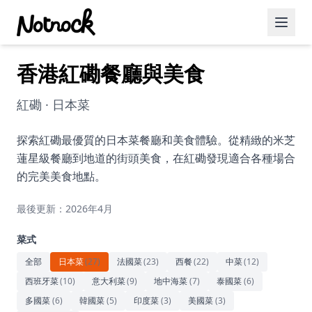
香港紅磡餐廳與美食
精選活動
博客文章
紅磡 · 日本菜
約會好去處
探索紅磡最優質的日本菜餐廳和美食體驗。從精緻的米芝
蓮星級餐廳到地道的街頭美食，在紅磡發現適合各種場合
美食佳餚
的完美美食地點。
品酒
最後更新：2026年4月
咖啡廳
菜式
運動
全部
日本菜
(
27
)
法國菜
(
23
)
西餐
(
22
)
中菜
(
12
)
西班牙菜
(
10
)
意大利菜
(
9
)
地中海菜
(
7
)
泰國菜
(
6
)
藝術文化
多國菜
(
6
)
韓國菜
(
5
)
印度菜
(
3
)
美國菜
(
3
)