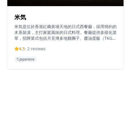
米気
米気是位於香港紅磡黃埔天地的日式西餐廳，採用簡約的
木系裝潢，主打家庭風味的日式料理。餐廳提供多樣化菜
單，招牌菜式包括月見博多地雞團子、醬油蛋飯（TKG生
雞蛋撈飯）、紅酒汁煮牛肋條和蟹膏蟹肉飯等。米気採用
4.5
·
2
reviews
靈活的用餐概念，顧客可自由配搭主菜、冷熱配菜、飲品
和甜品，米飯則使用日本國產米製作。餐廳照顧不同飲食
Japanese
習慣的顧客，無論食肉或素食人士都能找到合適選擇，價
位親民，每人消費約$101-200。餐廳位置便利，距離黃
埔地鐵站B出口僅5分鐘步程。