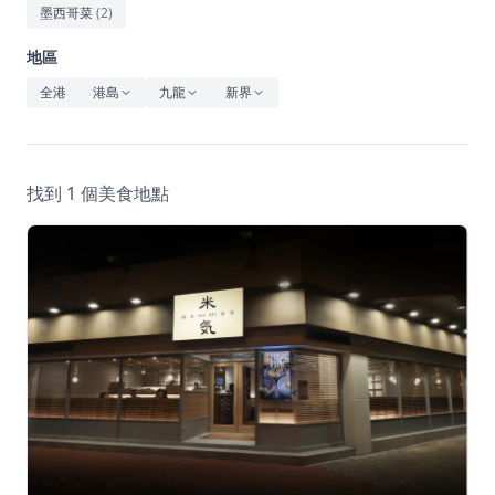
休閒
墨西哥菜
(
2
)
音樂
地區
全港
港島
九龍
新界
找到 1 個美食地點