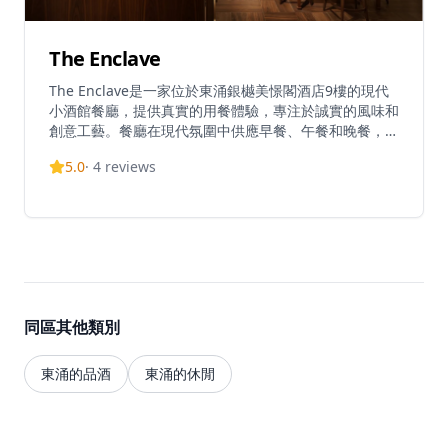
The Enclave
The Enclave是一家位於東涌銀樾美憬閣酒店9樓的現代
小酒館餐廳，提供真實的用餐體驗，專注於誠實的風味和
創意工藝。餐廳在現代氛圍中供應早餐、午餐和晚餐，主
廚以清新和創意的方式呈現簡單而不簡約的精緻美食。菜
5.0
·
4
reviews
單提供多種用餐選擇，包括「大嶼山目的地：美食探索」
品嚐套餐、超值星期三澳洲羊架套餐、週末逃逸早午餐，
以及單點菜單。餐廳全天營業，早餐服務於平日和週末早
上6時30分開始，午餐時間為中午12時至下午3時，晚餐
時間為下午6時至晚上11時。The Enclave實施適當的著
裝規定，不允許穿著拖鞋、人字拖、浴袍、背心和運動
服。作為銀樾美憬閣酒店的一部分，餐廳受益於酒店鄰近
東涌地鐵站和香港國際機場的便利位置，並提供免費機場
同區其他類別
穿梭巴士服務。所有價格均以港幣計算並加收10%服務
費，建議預訂以獲得最佳用餐體驗。
東涌的品酒
東涌的休閒