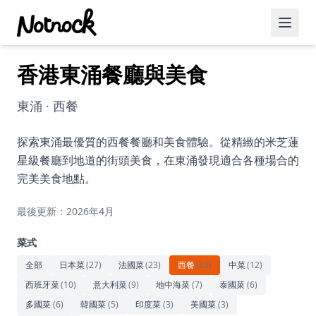
香港東涌餐廳與美食
精選活動
博客文章
東涌 · 西餐
約會好去處
探索東涌最優質的西餐餐廳和美食體驗。從精緻的米芝蓮
星級餐廳到地道的街頭美食，在東涌發現適合各種場合的
美食佳餚
完美美食地點。
品酒
最後更新：2026年4月
咖啡廳
菜式
運動
全部
日本菜
(
27
)
法國菜
(
23
)
西餐
(
22
)
中菜
(
12
)
西班牙菜
(
10
)
意大利菜
(
9
)
地中海菜
(
7
)
泰國菜
(
6
)
藝術文化
多國菜
(
6
)
韓國菜
(
5
)
印度菜
(
3
)
美國菜
(
3
)