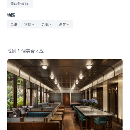
休閒
墨西哥菜
(
2
)
音樂
地區
全港
港島
九龍
新界
找到 1 個美食地點