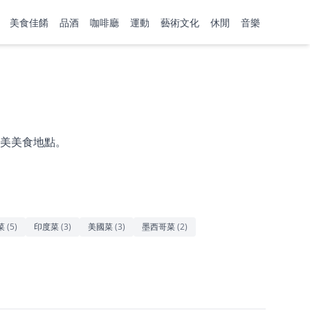
美食佳餚
品酒
咖啡廳
運動
藝術文化
休閒
音樂
美美食地點。
菜
(
5
)
印度菜
(
3
)
美國菜
(
3
)
墨西哥菜
(
2
)