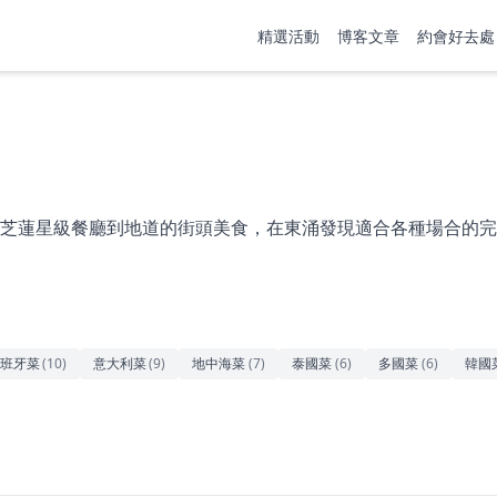
精選活動
博客文章
約會好去處
芝蓮星級餐廳到地道的街頭美食，在東涌發現適合各種場合的完
班牙菜
(
10
)
意大利菜
(
9
)
地中海菜
(
7
)
泰國菜
(
6
)
多國菜
(
6
)
韓國