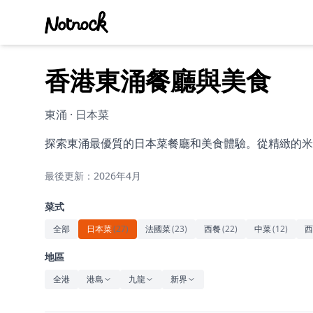
香港東涌餐廳與美食
東涌 · 日本菜
探索東涌最優質的日本菜餐廳和美食體驗。從精緻的米
最後更新：2026年4月
菜式
全部
日本菜
(
27
)
法國菜
(
23
)
西餐
(
22
)
中菜
(
12
)
西
地區
全港
港島
九龍
新界