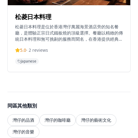
松菱日本料理
松菱日本料理是位於香港灣仔萬麗海景酒店旁的知名餐
廳，是體驗正宗日式鐵板燒的頂級選擇。餐廳以精緻的傳
統日本料理和無可挑剔的服務而聞名，在香港提供經典日
式鐵板燒宴席已有超過35年的歷史，深受本地食客和遊
5.0
·
2
reviews
客喜愛。位於灣仔會議展覽中心旁，松菱提供壽司吧和鐵
板燒用餐體驗，讓客人可以近距離觀看廚師精湛的烹飪技
Japanese
藝。餐廳環境優雅，適合商務宴請、情侶約會或慶祝特殊
場合。每一道菜都選用最新鮮的時令食材，由經驗豐富的
日籍廚師精心製作，確保呈現最正宗的日式風味。松菱是
香港餐飲界正宗日本料理的傑出目的地，為追求高品質日
式用餐體驗的客人提供難忘的美食之旅。
同區其他類別
灣仔的品酒
灣仔的咖啡廳
灣仔的藝術文化
灣仔的音樂