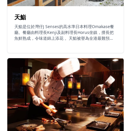
天鮨
天鮨是位於灣仔J Senses的高水準日本料理Omakase餐
廳。餐廳由料理長Kenji及副料理長Horus坐鎮，擅長把
魚鮮熟成，令味道錦上添花 。天鮨被譽為全港最難預約
的Omakase之一，以高性價比聞名 。午市套餐由
HK$580起，包括蒸蛋及壽司；晚市廚師發辦由
HK$1,580起，提供十四至二十二道菜式 。餐廳以熟成魚
料理及正宗日本料理技術見稱，是香港Omakase愛好者
的必訪餐廳。