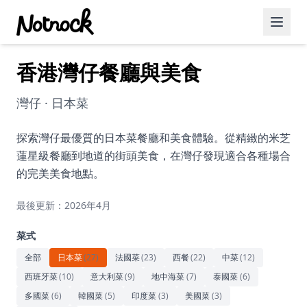
香港灣仔餐廳與美食
精選活動
博客文章
灣仔 · 日本菜
約會好去處
探索灣仔最優質的日本菜餐廳和美食體驗。從精緻的米芝
蓮星級餐廳到地道的街頭美食，在灣仔發現適合各種場合
美食佳餚
的完美美食地點。
品酒
最後更新：2026年4月
咖啡廳
菜式
運動
全部
日本菜
(
27
)
法國菜
(
23
)
西餐
(
22
)
中菜
(
12
)
西班牙菜
(
10
)
意大利菜
(
9
)
地中海菜
(
7
)
泰國菜
(
6
)
藝術文化
多國菜
(
6
)
韓國菜
(
5
)
印度菜
(
3
)
美國菜
(
3
)