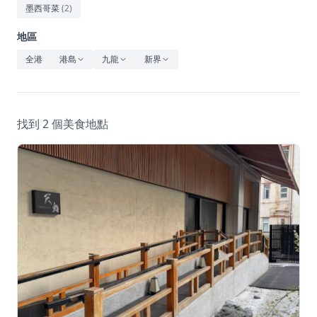
休閒
墨西哥菜
(
2
)
音樂
地區
全港
港島
九龍
新界
找到 2 個美食地點