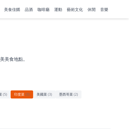
美食佳餚
品酒
咖啡廳
運動
藝術文化
休閒
音樂
美美食地點。
菜
(
5
)
印度菜
(
3
)
美國菜
(
3
)
墨西哥菜
(
2
)