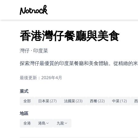
香港灣仔餐廳與美食
灣仔 · 印度菜
探索灣仔最優質的印度菜餐廳和美食體驗。從精緻的米
最後更新：2026年4月
菜式
全部
日本菜
(
27
)
法國菜
(
23
)
西餐
(
22
)
中菜
(
12
)
西
地區
全港
港島
九龍