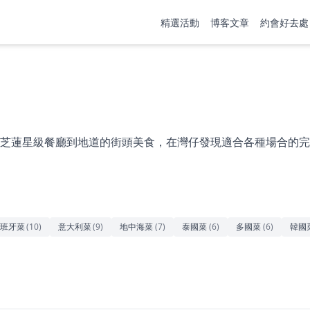
精選活動
博客文章
約會好去處
芝蓮星級餐廳到地道的街頭美食，在灣仔發現適合各種場合的完
班牙菜
(
10
)
意大利菜
(
9
)
地中海菜
(
7
)
泰國菜
(
6
)
多國菜
(
6
)
韓國