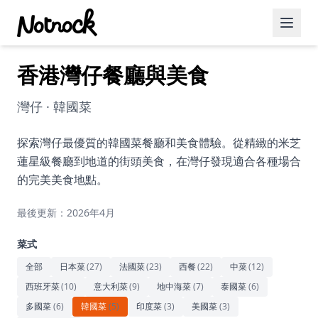
香港灣仔餐廳與美食
精選活動
博客文章
灣仔 · 韓國菜
約會好去處
探索灣仔最優質的韓國菜餐廳和美食體驗。從精緻的米芝
蓮星級餐廳到地道的街頭美食，在灣仔發現適合各種場合
美食佳餚
的完美美食地點。
品酒
最後更新：2026年4月
咖啡廳
菜式
運動
全部
日本菜
(
27
)
法國菜
(
23
)
西餐
(
22
)
中菜
(
12
)
西班牙菜
(
10
)
意大利菜
(
9
)
地中海菜
(
7
)
泰國菜
(
6
)
藝術文化
多國菜
(
6
)
韓國菜
(
5
)
印度菜
(
3
)
美國菜
(
3
)