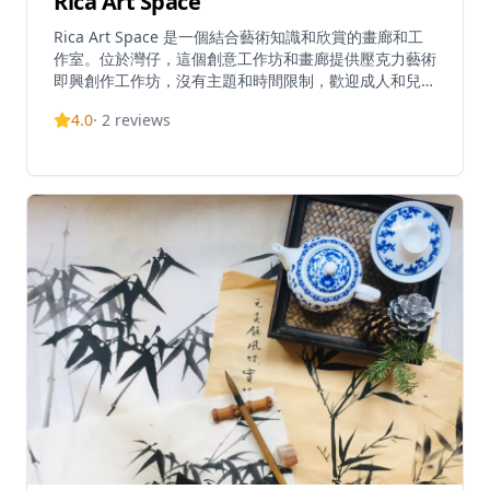
Rica Art Space
Rica Art Space 是一個結合藝術知識和欣賞的畫廊和工
作室。位於灣仔，這個創意工作坊和畫廊提供壓克力藝術
即興創作工作坊，沒有主題和時間限制，歡迎成人和兒童
參與,並提供專家指導。這個空間既是藝術即興創作場所,
4.0
·
2
reviews
也是來自世界各地先鋒藝術家的展覽空間。Rica Art
Space 還提供質感繪畫工作坊、藝術與酒類課程,以及香
港天際線繪畫工作坊,使其成為一個全面的藝術體驗目的
地。憑藉 4.7/5 的評分和超過 200 次預訂,它已成為各級
藝術愛好者的熱門選擇。