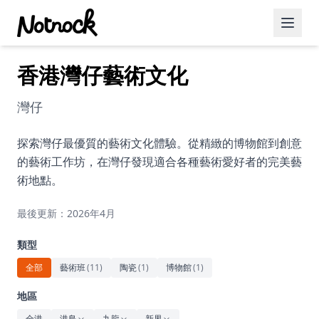
香港灣仔藝術文化
精選活動
博客文章
灣仔
約會好去處
探索灣仔最優質的藝術文化體驗。從精緻的博物館到創意
的藝術工作坊，在灣仔發現適合各種藝術愛好者的完美藝
美食佳餚
術地點。
品酒
最後更新：2026年4月
咖啡廳
類型
運動
全部
藝術班
(
11
)
陶瓷
(
1
)
博物館
(
1
)
藝術文化
地區
全港
港島
九龍
新界