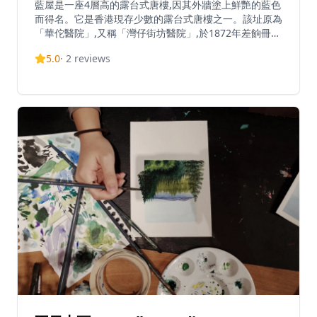
藍屋是一座4層高的露台式唐樓,因其外牆塗上鮮艷的藍色
而得名。它是香港現存少數的露台式唐樓之一。該址原為
「華佗醫院」,又稱「灣仔街坊醫院」,於1872年差餉冊中
有記載。藍屋建築群由三座傳統唐樓組成,建於1920年代
5.0
·
2
reviews
至1950年代,分別為藍屋、黃屋和橙屋。該建築已活化為
「活現藍屋」項目,展示以民為本的文物保育。地下現為
香港故事館,展示日常生活文物和文化遺產資訊。開放時
間為星期一至日上午10時至下午6時,逢星期三及公眾假期
休息。場地提供一小時導賞團供訪客參觀。