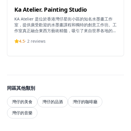
Ka Atelier. Painting Studio
KA Atelier 是位於香港灣仔星街小區的知名水墨畫工作
室，提供廣受歡迎的水墨畫課程和獨特的創意工作坊。工
作室真正融合東西方藝術精髓，吸引了來自世界各地的學
生和藝術愛好者。無論是初學者還是進階學員，都能在這
4.5
·
2
reviews
裡找到適合的課程，從傳統中國水墨畫技法到現代創意藝
術表達，KA Atelier 提供全面的藝術教育體驗。工作室環
境優雅寧靜，為學員提供理想的創作空間，讓每位參與者
都能在專業導師的指導下探索和發展自己的藝術潛能。這
裡不僅是學習繪畫的地方，更是文化交流和藝術創作的溫
馨社區。
同區其他類別
灣仔的美食
灣仔的品酒
灣仔的咖啡廳
灣仔的音樂