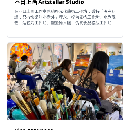
不日上画 Artstellar Studio
在不日上画工作室體驗多元化藝術工作坊，秉持「沒有錯
誤，只有快樂的小意外」理念。提供素描工作坊、水彩課
程、油粉彩工作坊、聖誕繪木雕、仿真食品模型工作坊，
以及獨特的「這是蛋糕嗎？」原創設計課程。服務包括一
日體驗課程、恒常課程、私人包場派對及企業團建活動。
工作坊涵蓋素描、水彩、油粉彩、繪木雕等多種媒介。提
供2025年水彩基礎班恒常課程，讓學員沉浸於創意體
驗。所有課程適合初學者至資深創作者，提供所需材料。
可製作節日明信片、新年招財貓、傳統繪馬許願牌及逼真
食物模型。工作室提供舒適環境，讓繁忙都市人逃離日
常，探索藝術創意與自我發現。