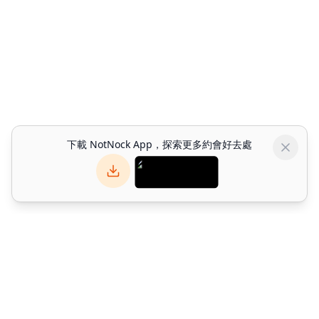
下載 NotNock App，探索更多約會好去處
NotNock
NotNock 是你的社交優先生活發現平台。與朋友一起發現香港好去
處 — 發掘餐廳、活動與約會好去處。下載應用程式或於網上探索。
©
2026
Alpha Match Technology Limited
. All rights reserved.