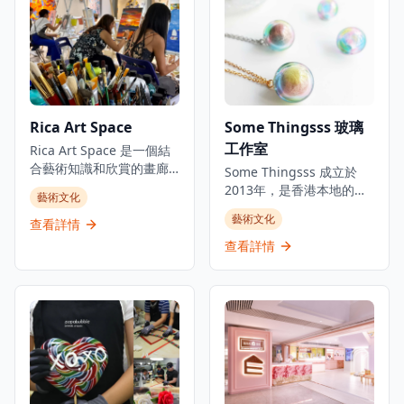
還可以參加工作坊，在專
還是進階學員，都能在這
業導師的指導下學習陶藝
裡找到適合的課程，從傳
技能並創作自己的作品，
統中國水墨畫技法到現代
從拉坯到上釉，體驗完整
創意藝術表達，KA Atelier
的陶藝製作過程。工作室
提供全面的藝術教育體
環境溫馨舒適，適合情
驗。工作室環境優雅寧
侶、朋友或家庭一起參
靜，為學員提供理想的創
Rica Art Space
Some Thingsss 玻璃
與，創造獨特的藝術體驗
作空間，讓每位參與者都
和美好回憶。無論是想要
工作室
能在專業導師的指導下探
Rica Art Space 是一個結
學習新技能的初學者，還
索和發展自己的藝術潛
合藝術知識和欣賞的畫廊
Some Thingsss 成立於
是尋求創作靈感的藝術愛
能。這裡不僅是學習繪畫
和工作室。位於灣仔，這
2013年，是香港本地的手
藝術文化
好者，Pottery By The Bay
的地方，更是文化交流和
個創意工作坊和畫廊提供
工玻璃工作室，運用不同
都能提供豐富的陶藝體
藝術文化
藝術創作的溫馨社區。
壓克力藝術即興創作工作
查看詳情
的玻璃工藝創作，將玻璃
驗，使其成為藝術愛好者
坊，沒有主題和時間限
工藝融入生活。工作室通
查看詳情
和休閒遊客的熱門目的
制，歡迎成人和兒童參與,
過研究和學習不同材料以
地。
並提供專家指導。這個空
及技術，創作和實驗玻璃
間既是藝術即興創作場所,
藝術。除推出手工玻璃產
也是來自世界各地先鋒藝
品外，開設不同主題的玻
術家的展覽空間。Rica Art
璃工作坊，讓公眾體驗製
Space 還提供質感繪畫工
作玻璃藝術的樂趣。位於
作坊、藝術與酒類課程,以
大角咀的工作室提供定制
及香港天際線繪畫工作坊,
和手工玻璃產品，使其成
使其成為一個全面的藝術