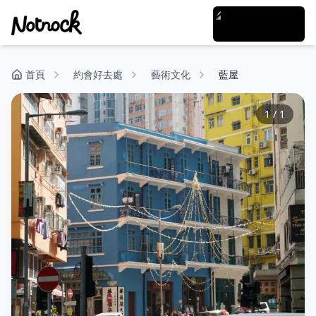
首頁
約會好去處
藝術文化
藍屋
1
/
1