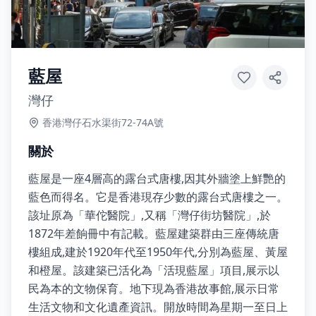
藍屋
灣仔
香港灣仔石水渠街72-74A號
關於
藍屋是一座4層高的露台式唐樓,因其外牆塗上鮮艷的
藍色而得名。它是香港現存少數的露台式唐樓之一。
該址原為「華佗醫院」,又稱「灣仔街坊醫院」,於
1872年差餉冊中有記載。藍屋建築群由三座傳統唐
樓組成,建於1920年代至1950年代,分別為藍屋、黃屋
和橙屋。該建築已活化為「活現藍屋」項目,展示以
民為本的文物保育。地下現為香港故事館,展示日常
生活文物和文化遺產資訊。開放時間為星期一至日上