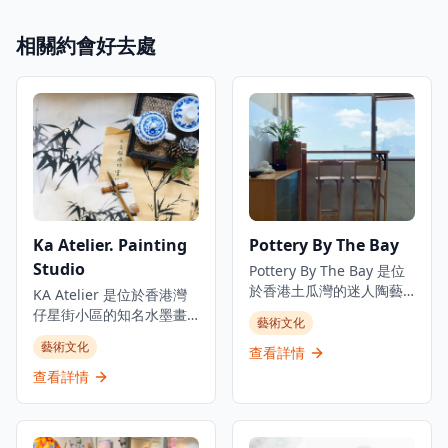
相關約會好去處
Ka Atelier. Painting
Pottery By The Bay
Studio
Pottery By The Bay 是位
於香港土瓜灣的迷人陶藝
KA Atelier 是位於香港灣
工作室，專注於手工製作
仔星街小區的知名水墨畫
藝術文化
的陶瓷作品，展現出受海
工作室，提供廣受歡迎的
藝術文化
岸主題啟發的獨特設計。
查看詳情
水墨畫課程和獨特的創意
這家工作室提供各種陶藝
工作坊。工作室真正融合
查看詳情
產品，包括餐具、裝飾品
東西方藝術精髓，吸引了
和定制訂單，所有作品均
來自世界各地的學生和藝
採用傳統技術製作。遊客
術愛好者。無論是初學者