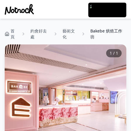
首
約會好去
藝術文
Bakebe 烘焙工作
頁
處
化
坊
1
/
1