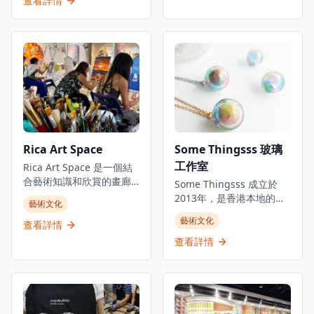
查看詳情
產品，包括餐具、裝飾品
東西方藝術精髓，吸引了
和定制訂單，所有作品均
來自世界各地的學生和藝
採用傳統技術製作。遊客
術愛好者。無論是初學者
還可以參加工作坊，在專
還是進階學員，都能在這
業導師的指導下學習陶藝
裡找到適合的課程，從傳
技能並創作自己的作品，
統中國水墨畫技法到現代
從拉坯到上釉，體驗完整
創意藝術表達，KA Atelier
的陶藝製作過程。工作室
提供全面的藝術教育體
環境溫馨舒適，適合情
驗。工作室環境優雅寧
侶、朋友或家庭一起參
靜，為學員提供理想的創
Rica Art Space
Some Thingsss 玻璃
與，創造獨特的藝術體驗
作空間，讓每位參與者都
和美好回憶。無論是想要
工作室
能在專業導師的指導下探
Rica Art Space 是一個結
學習新技能的初學者，還
索和發展自己的藝術潛
合藝術知識和欣賞的畫廊
Some Thingsss 成立於
是尋求創作靈感的藝術愛
能。這裡不僅是學習繪畫
和工作室。位於灣仔，這
2013年，是香港本地的手
藝術文化
好者，Pottery By The Bay
的地方，更是文化交流和
個創意工作坊和畫廊提供
工玻璃工作室，運用不同
都能提供豐富的陶藝體
藝術文化
藝術創作的溫馨社區。
壓克力藝術即興創作工作
查看詳情
的玻璃工藝創作，將玻璃
驗，使其成為藝術愛好者
坊，沒有主題和時間限
工藝融入生活。工作室通
查看詳情
和休閒遊客的熱門目的
制，歡迎成人和兒童參與,
過研究和學習不同材料以
地。
並提供專家指導。這個空
及技術，創作和實驗玻璃
間既是藝術即興創作場所,
藝術。除推出手工玻璃產
也是來自世界各地先鋒藝
品外，開設不同主題的玻
術家的展覽空間。Rica Art
璃工作坊，讓公眾體驗製