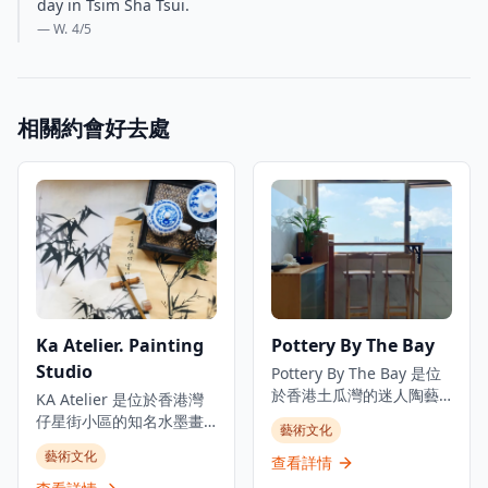
day in Tsim Sha Tsui.
— W.
4
/5
相關約會好去處
Ka Atelier. Painting
Pottery By The Bay
Studio
Pottery By The Bay 是位
於香港土瓜灣的迷人陶藝
KA Atelier 是位於香港灣
工作室，專注於手工製作
仔星街小區的知名水墨畫
藝術文化
的陶瓷作品，展現出受海
工作室，提供廣受歡迎的
藝術文化
岸主題啟發的獨特設計。
查看詳情
水墨畫課程和獨特的創意
這家工作室提供各種陶藝
工作坊。工作室真正融合