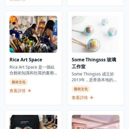
產品，包括餐具、裝飾品
東西方藝術精髓，吸引了
和定制訂單，所有作品均
來自世界各地的學生和藝
採用傳統技術製作。遊客
術愛好者。無論是初學者
還可以參加工作坊，在專
還是進階學員，都能在這
業導師的指導下學習陶藝
裡找到適合的課程，從傳
技能並創作自己的作品，
統中國水墨畫技法到現代
從拉坯到上釉，體驗完整
創意藝術表達，KA Atelier
的陶藝製作過程。工作室
提供全面的藝術教育體
環境溫馨舒適，適合情
驗。工作室環境優雅寧
侶、朋友或家庭一起參
靜，為學員提供理想的創
Rica Art Space
Some Thingsss 玻璃
與，創造獨特的藝術體驗
作空間，讓每位參與者都
和美好回憶。無論是想要
工作室
能在專業導師的指導下探
Rica Art Space 是一個結
學習新技能的初學者，還
索和發展自己的藝術潛
合藝術知識和欣賞的畫廊
Some Thingsss 成立於
是尋求創作靈感的藝術愛
能。這裡不僅是學習繪畫
和工作室。位於灣仔，這
2013年，是香港本地的手
藝術文化
好者，Pottery By The Bay
的地方，更是文化交流和
個創意工作坊和畫廊提供
工玻璃工作室，運用不同
都能提供豐富的陶藝體
藝術文化
藝術創作的溫馨社區。
壓克力藝術即興創作工作
查看詳情
的玻璃工藝創作，將玻璃
驗，使其成為藝術愛好者
坊，沒有主題和時間限
工藝融入生活。工作室通
查看詳情
和休閒遊客的熱門目的
制，歡迎成人和兒童參與,
過研究和學習不同材料以
地。
並提供專家指導。這個空
及技術，創作和實驗玻璃
間既是藝術即興創作場所,
藝術。除推出手工玻璃產
也是來自世界各地先鋒藝
品外，開設不同主題的玻
術家的展覽空間。Rica Art
璃工作坊，讓公眾體驗製