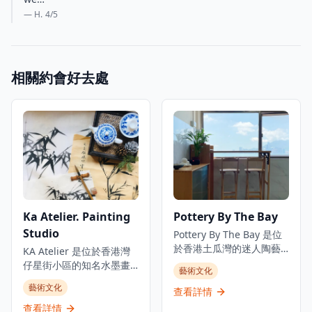
— H.
4
/5
相關約會好去處
Ka Atelier. Painting
Pottery By The Bay
Studio
Pottery By The Bay 是位
於香港土瓜灣的迷人陶藝
KA Atelier 是位於香港灣
工作室，專注於手工製作
仔星街小區的知名水墨畫
藝術文化
的陶瓷作品，展現出受海
工作室，提供廣受歡迎的
藝術文化
岸主題啟發的獨特設計。
查看詳情
水墨畫課程和獨特的創意
這家工作室提供各種陶藝
工作坊。工作室真正融合
查看詳情