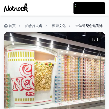
首頁
約會好去處
藝術文化
合味道紀念館香港
1
/
1