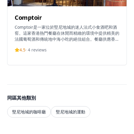
Comptoir
Comptoir是一家位於堅尼地城的迷人法式小食酒吧和酒
窖。這家香港熱門餐廳在休閒而精緻的環境中提供精美的
法國葡萄酒和傳統地中海小吃的絕佳組合。餐廳供應香港
最高質量的法國/歐洲美食，每週的午餐菜單物超所值。
4.5
·
4
reviews
憑藉其溫馨的氛圍，Comptoir已成為堅尼地城的真正瑰
寶，絕對是葡萄酒愛好者和美食愛好者必訪的目的地。餐
廳每天從11:30營業至23:00，非常適合午餐和晚餐體
驗。
同區其他類別
堅尼地城的咖啡廳
堅尼地城的運動