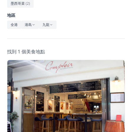
休閒
墨西哥菜
(
2
)
音樂
地區
全港
港島
九龍
找到 1 個美食地點