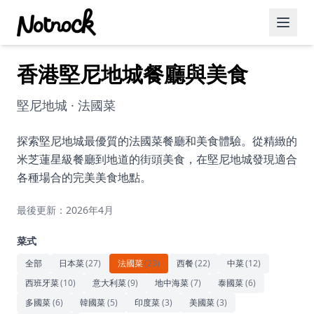
香港堅尼地城餐廳與美食
精選活動
博客文章
堅尼地城 · 法國菜
約會好去處
探索堅尼地城最優質的法國菜餐廳和美食體驗。從精緻的
米芝蓮星級餐廳到地道的街頭美食，在堅尼地城發現適合
美食佳餚
各種場合的完美美食地點。
品酒
最後更新：2026年4月
咖啡廳
菜式
運動
全部
日本菜
(
27
)
法國菜
(
23
)
西餐
(
22
)
中菜
(
12
)
西班牙菜
(
10
)
意大利菜
(
9
)
地中海菜
(
7
)
泰國菜
(
6
)
藝術文化
多國菜
(
6
)
韓國菜
(
5
)
印度菜
(
3
)
美國菜
(
3
)