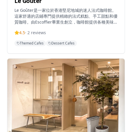
Le Goûter
Le Goûter是一家位於香港堅尼地城的迷人法式咖啡館。
這家舒適的店鋪專門提供精緻的法式糕點、手工甜點和優
質咖啡。由Escoffier畢業生創立，咖啡館提供各種美味
佳餚，包括他們受歡迎的巴斯克芝士蛋糕和季節性甜點創
4.5
·
2
reviews
作。憑藉其溫馨的氛圍和對細節的關注，Le Goûter為甜
點愛好者和咖啡愛好者提供了完美的場所。營業時間為週
Themed Cafes
Dessert Cafes
三至週日上午11點至晚上7點，這顆隱藏的寶石為堅尼地
城充滿活力的美食場景帶來了巴黎咖啡文化的氛圍。