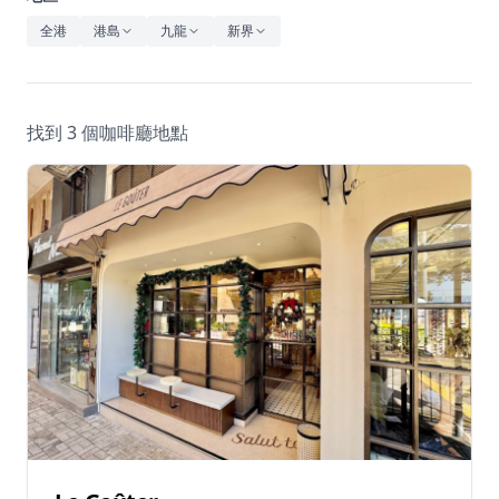
休閒
全港
港島
九龍
新界
音樂
找到 3 個咖啡廳地點