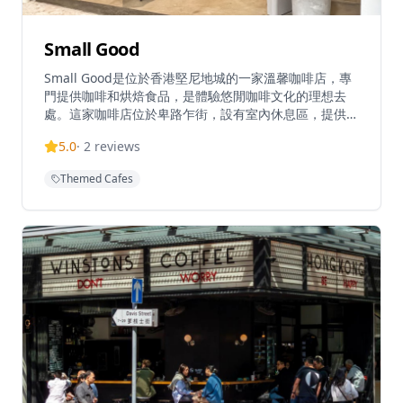
Small Good
Small Good是位於香港堅尼地城的一家溫馨咖啡店，專
門提供咖啡和烘焙食品，是體驗悠閒咖啡文化的理想去
處。這家咖啡店位於卑路乍街，設有室內休息區，提供簡
單的咖啡、非咖啡飲料和新鮮烘焙食品，每一款都經過精
5.0
·
2
reviews
心製作，確保呈現最佳的風味。他們專注於優質咖啡服
務，顧客可以通過網站訂購烘焙食品，方便快捷。這家店
Themed Cafes
營造了舒適的社區氛圍，成為當地人和遊客在堅尼地城尋
找優質咖啡的熱門地點。無論是想要享受一杯優質咖啡，
還是與朋友共度悠閒時光，Small Good都能提供完美的
體驗，讓客人在溫馨舒適的環境中享受美食與咖啡。