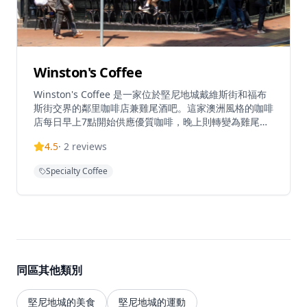
Winston's Coffee
Winston's Coffee 是一家位於堅尼地城戴維斯街和福布
斯街交界的鄰里咖啡店兼雞尾酒吧。這家澳洲風格的咖啡
店每日早上7點開始供應優質咖啡，晚上則轉變為雞尾酒
吧氛圍。店內提供有限的室內座位，採用開放式佈局，店
4.5
·
2
reviews
外也有空間供顧客享用咖啡和輕食。Winston's Coffee
提供各種每週特色活動，包括歡樂時光優惠、主題夜晚和
Specialty Coffee
特價飲品，成為當地人和遊客尋找優質咖啡和休閒用餐的
熱門目的地。咖啡店使用優質的澳洲咖啡豆，由專業咖啡
師精心沖泡，無論是濃縮咖啡、拿鐵還是手沖咖啡，都能
滿足咖啡愛好者的需求。晚上的雞尾酒吧氛圍輕鬆愉快，
提供各種創意雞尾酒和精選烈酒，是下班後放鬆的理想場
所。店內的輕食選擇豐富，從新鮮出爐的麵包到健康沙
拉，應有盡有。Winston's Coffee不僅是一個咖啡店，更
同區其他類別
是堅尼地城社區的重要聚會場所，為當地居民和遊客提供
溫暖友好的社交空間。
堅尼地城的美食
堅尼地城的運動