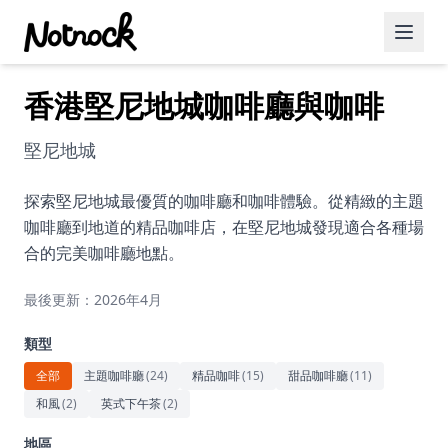
香港堅尼地城咖啡廳與咖啡
精選活動
博客文章
堅尼地城
約會好去處
探索堅尼地城最優質的咖啡廳和咖啡體驗。從精緻的主題
咖啡廳到地道的精品咖啡店，在堅尼地城發現適合各種場
美食佳餚
合的完美咖啡廳地點。
品酒
最後更新：2026年4月
咖啡廳
類型
運動
全部
主題咖啡廳
(
24
)
精品咖啡
(
15
)
甜品咖啡廳
(
11
)
和風
(
2
)
英式下午茶
(
2
)
藝術文化
地區