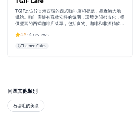
TGIF Cafe
TGIF是位於香港西環的西式咖啡店和餐廳，靠近港大地
鐵站。咖啡店擁有寬敞安靜的氛圍，環境休閒都市化，提
供豐富的西式咖啡店菜單，包括食物、咖啡和非酒精飲
品。以優質咖啡調配聞名，顧客讚賞他們的茶拿鐵、帶果
4.5
·
4
reviews
香味的冰美式咖啡，以及咖啡店通風的空間。該店還舉辦
電影之夜，並提供電影中重現的菜餚，營造獨特的用餐體
Themed Cafes
驗。每日營業時間為上午8:30至晚上9:00，距離港大站
C2出口僅需步行1分鐘。
同區其他類別
石塘咀的美食