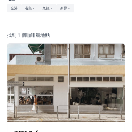
休閒
全港
港島
九龍
新界
音樂
找到 1 個咖啡廳地點