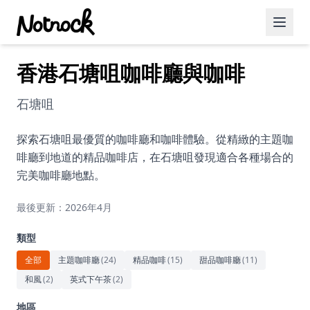
香港石塘咀咖啡廳與咖啡
精選活動
博客文章
石塘咀
約會好去處
探索石塘咀最優質的咖啡廳和咖啡體驗。從精緻的主題咖
啡廳到地道的精品咖啡店，在石塘咀發現適合各種場合的
美食佳餚
完美咖啡廳地點。
品酒
最後更新：2026年4月
咖啡廳
類型
運動
全部
主題咖啡廳
(
24
)
精品咖啡
(
15
)
甜品咖啡廳
(
11
)
和風
(
2
)
英式下午茶
(
2
)
藝術文化
地區