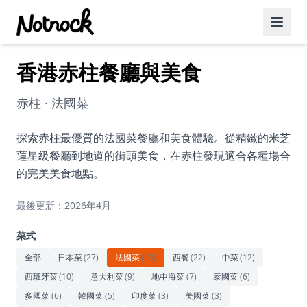
香港赤柱餐廳與美食
精選活動
博客文章
赤柱 · 法國菜
約會好去處
探索赤柱最優質的法國菜餐廳和美食體驗。從精緻的米芝
蓮星級餐廳到地道的街頭美食，在赤柱發現適合各種場合
美食佳餚
的完美美食地點。
品酒
最後更新：2026年4月
咖啡廳
菜式
運動
全部
日本菜
(
27
)
法國菜
(
23
)
西餐
(
22
)
中菜
(
12
)
西班牙菜
(
10
)
意大利菜
(
9
)
地中海菜
(
7
)
泰國菜
(
6
)
藝術文化
多國菜
(
6
)
韓國菜
(
5
)
印度菜
(
3
)
美國菜
(
3
)