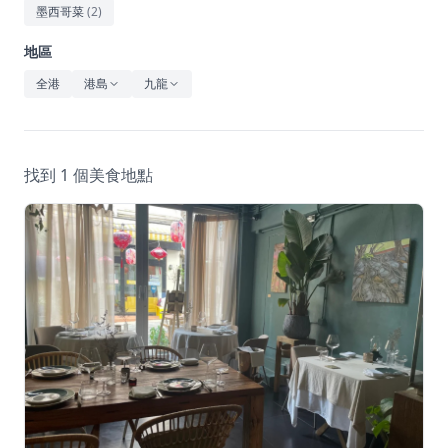
休閒
墨西哥菜
(
2
)
音樂
地區
全港
港島
九龍
找到 1 個美食地點