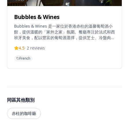
Bubbles & Wines
Bubbles & Wines 是一家位於香港赤柱的溫馨葡萄酒小
館，提供溫暖的「家外之家」氛圍。餐廳專注於法式和西
班牙美食，配以豐富的葡萄酒選擇，提供芝士、冷盤肉類
和各種歐式菜餚，設有20個座位的親密空間。餐廳由
4.5
·
2
reviews
Evan和Ocean擁有，提供熱情款待和專業的葡萄酒推
薦。熱門菜式包括配百里香、大蒜、羊芝士和辣肉腸的蘑
French
菇（HK$120）、慢煮八爪魚配意式青瓜麵、橄欖、番茄
和番茄醬（HK$250）、牛腩扒配薯蓉、青豆和紅酒汁
（HK$280），以及簡單黑椒調味的中熟封門柳扒。餐廳
隱藏於赤柱市集附近，營造出舒適的歐洲氛圍，非常適合
朋友或家人聚會。營業時間為星期四16:00-23:00、星期
五16:00-23:00、星期六12:00-23:00和星期日12:00-
17:00（星期一至三休息）。餐廳適合家庭用餐，接受多
同區其他類別
種付款方式，包括Visa、萬事達卡、美國運通卡、銀聯、
Apple Pay和現金，另加10%服務費。可透過WhatsApp
5721 6161或網上預訂系統預約。
赤柱的咖啡廳