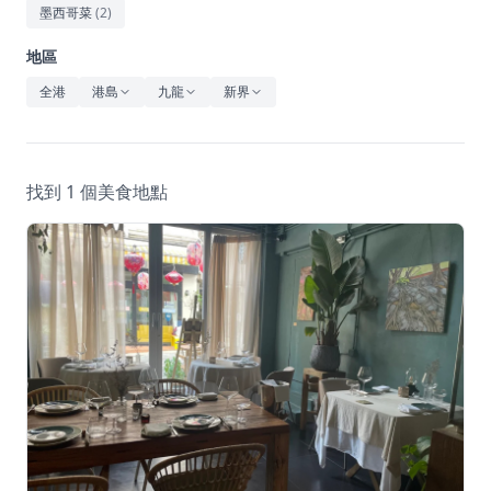
休閒
墨西哥菜
(
2
)
音樂
地區
全港
港島
九龍
新界
找到 1 個美食地點