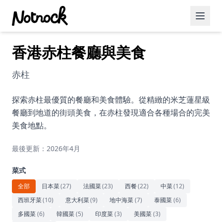
香港赤柱餐廳與美食
精選活動
博客文章
赤柱
約會好去處
探索赤柱最優質的餐廳和美食體驗。從精緻的米芝蓮星級
餐廳到地道的街頭美食，在赤柱發現適合各種場合的完美
美食佳餚
美食地點。
品酒
最後更新：2026年4月
咖啡廳
菜式
運動
全部
日本菜
(
27
)
法國菜
(
23
)
西餐
(
22
)
中菜
(
12
)
西班牙菜
(
10
)
意大利菜
(
9
)
地中海菜
(
7
)
泰國菜
(
6
)
藝術文化
多國菜
(
6
)
韓國菜
(
5
)
印度菜
(
3
)
美國菜
(
3
)