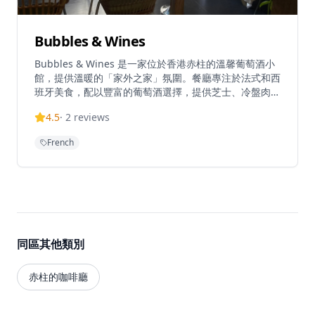
Bubbles & Wines
Bubbles & Wines 是一家位於香港赤柱的溫馨葡萄酒小
館，提供溫暖的「家外之家」氛圍。餐廳專注於法式和西
班牙美食，配以豐富的葡萄酒選擇，提供芝士、冷盤肉類
和各種歐式菜餚，設有20個座位的親密空間。餐廳由
4.5
·
2
reviews
Evan和Ocean擁有，提供熱情款待和專業的葡萄酒推
薦。熱門菜式包括配百里香、大蒜、羊芝士和辣肉腸的蘑
French
菇（HK$120）、慢煮八爪魚配意式青瓜麵、橄欖、番茄
和番茄醬（HK$250）、牛腩扒配薯蓉、青豆和紅酒汁
（HK$280），以及簡單黑椒調味的中熟封門柳扒。餐廳
隱藏於赤柱市集附近，營造出舒適的歐洲氛圍，非常適合
朋友或家人聚會。營業時間為星期四16:00-23:00、星期
五16:00-23:00、星期六12:00-23:00和星期日12:00-
17:00（星期一至三休息）。餐廳適合家庭用餐，接受多
同區其他類別
種付款方式，包括Visa、萬事達卡、美國運通卡、銀聯、
Apple Pay和現金，另加10%服務費。可透過WhatsApp
5721 6161或網上預訂系統預約。
赤柱的咖啡廳