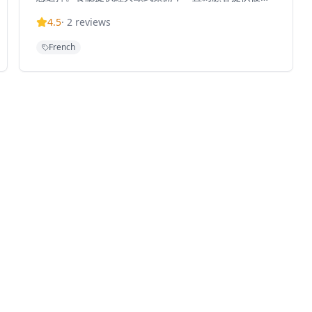
的法式及西式料理，深受本地食客和遊客喜愛。位於跑
4.5
·
2
reviews
馬地，雅谷餐廳在溫馨優雅的環境中提供招牌菜式的用
餐體驗，適合情侶約會、商務宴請或慶祝特殊場合。餐
French
廳的菜單融合了傳統法式料理精髓與現代創意，選用優
質食材，由經驗豐富的廚師團隊精心烹製。無論是想要
享受浪漫晚餐還是品味經典歐式美食，雅谷餐廳都能提
供難忘的用餐體驗，讓客人在舒適的環境中品味精緻的
法式料理。