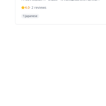
質的時令食材，提供吧台式的用餐體驗和懷石料理菜
4.0
·
2
reviews
單，讓客人可以近距離觀看廚師精湛的烹飪技藝。餐廳
環境明亮整潔，壽司師傅風趣友善，服務優良，為客人
Japanese
提供難忘的用餐體驗。無論是想要享受正宗Omakase體
驗，還是慶祝特殊場合，寿々乃都能提供完美的體驗，
讓客人在舒適的環境中品味精緻的日式料理，感受日本
飲食文化的獨特魅力。