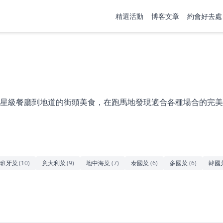
精選活動
博客文章
約會好去處
星級餐廳到地道的街頭美食，在跑馬地發現適合各種場合的完美
班牙菜
(
10
)
意大利菜
(
9
)
地中海菜
(
7
)
泰國菜
(
6
)
多國菜
(
6
)
韓國