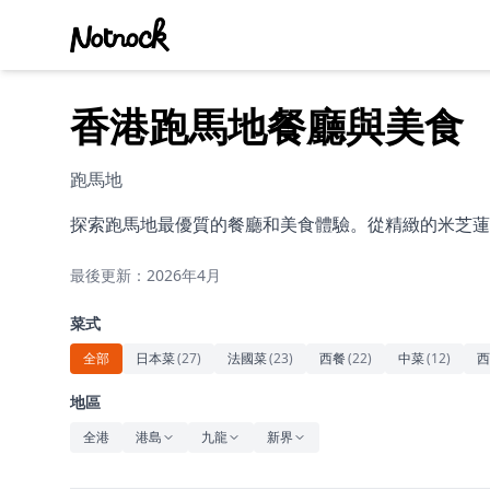
香港跑馬地餐廳與美食
跑馬地
探索跑馬地最優質的餐廳和美食體驗。從精緻的米芝蓮
最後更新：2026年4月
菜式
全部
日本菜
(
27
)
法國菜
(
23
)
西餐
(
22
)
中菜
(
12
)
西
地區
全港
港島
九龍
新界