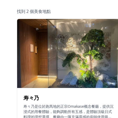
找到 2 個美食地點
寿々乃
寿々乃是位於跑馬地的正宗Omakase概念餐廳，提供沉
浸式的用餐體驗，能夠調動所有五感，是體驗頂級日式
料理的理想選擇。餐廳由一隊充滿靈感的廚師使用最優