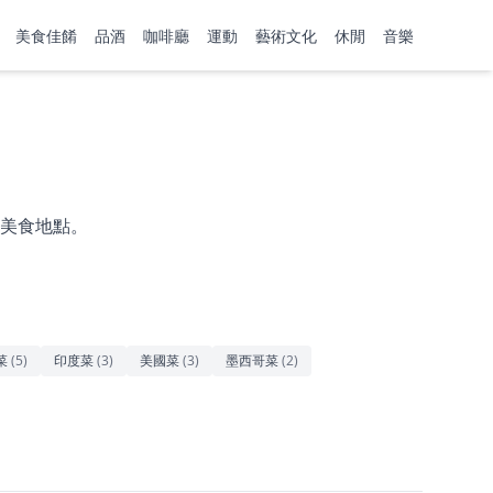
美食佳餚
品酒
咖啡廳
運動
藝術文化
休閒
音樂
美食地點。
菜
(
5
)
印度菜
(
3
)
美國菜
(
3
)
墨西哥菜
(
2
)