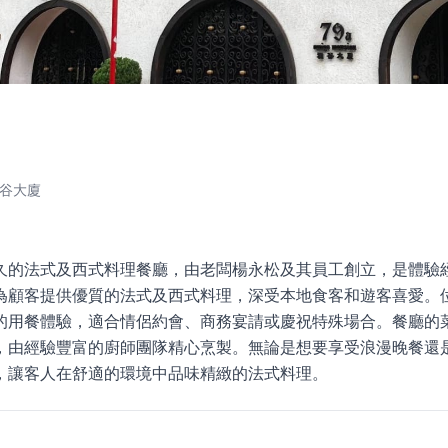
雅谷大廈
久的法式及西式料理餐廳，由老闆楊永松及其員工創立，是體驗
為顧客提供優質的法式及西式料理，深受本地食客和遊客喜愛。
的用餐體驗，適合情侶約會、商務宴請或慶祝特殊場合。餐廳的
，由經驗豐富的廚師團隊精心烹製。無論是想要享受浪漫晚餐還
，讓客人在舒適的環境中品味精緻的法式料理。