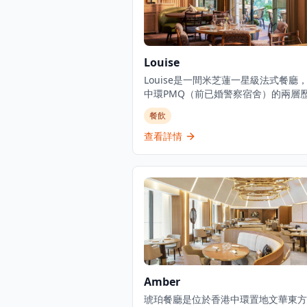
Louise
Louise是一間米芝蓮一星級法式餐廳
中環PMQ（前已婚警察宿舍）的兩層
築內，是香港的創意中心。這是JIA Gr
餐飲
辦人Yenn Wong與著名法籍主廚Julie
Royer（前亞洲50最佳餐廳第一名Odet
查看詳情
廚）的合作項目，提供溫馨的法式料理
誠的款待服務。餐廳由主廚Loïc Portal
舵，展現精緻的法式料理，採用最優質
令食材和傳統烹飪技術。Louise位於
PMQ的花園內，在優雅的歷史建築中
品質的料理。
Amber
琥珀餐廳是位於香港中環置地文華東方