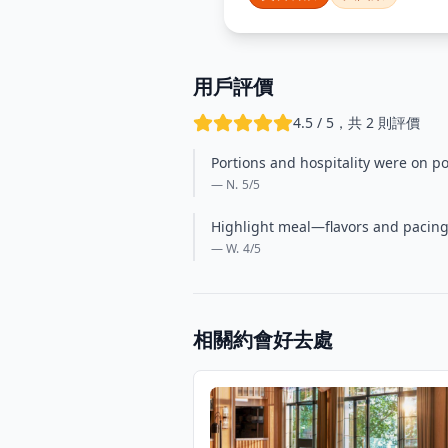
用戶評價
4.5 / 5，共 2 則評價
Portions and hospitality were on po
— N.
5
/5
Highlight meal—flavors and pacing w
— W.
4
/5
相關約會好去處