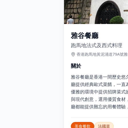
雅谷餐廳
跑馬地法式及西式料理
香港跑馬地黃泥涌道79A號
關於
雅谷餐廳是香港一間歷史悠
廳提供經典歐式菜餚，一直
優雅的環境中提供招牌菜式
與現代創意，選用優質食材
廳都能提供難忘的用餐體驗
美食餐飲
法國菜