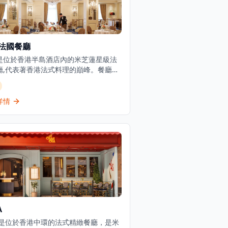
法國餐廳
是位於香港半島酒店內的米芝蓮星級法
廳,代表著香港法式料理的巔峰。餐廳成
1953年,被譽為「蘇伊士運河以東最佳餐
,至今仍是高級美食的里程碑。餐廳提供
法式料理,在香港餐飲界享有盛譽,在
詳情
Advisor上獲得4.5分評價,在香港13,622
廳中排名第224位。餐廳位於著名半島
一樓,提供優雅的高級用餐體驗,並設有代
車服務。
A
LA是位於香港中環的法式精緻餐廳，是米