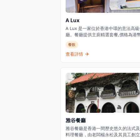
A Lux
A Lux 是一家位於香港中環的意法高級
廳。餐廳提供主廚精選套餐,價格為港
1,888元,致力於傳承經典意法料理傳
餐飲
廳位於都爹利街的尊貴巴士維爾大廈內
奢華的用餐體驗,供應歐洲料理包括意
查看詳情
法國和比利時菜式。餐廳接受信用卡付
供預訂服務和餐桌服務,主要供應晚餐
也提供外送服務,包括番茄芝士火腿等
擇。餐廳的裝潢典雅奢華，融合了意大
藝復興風格與法國現代設計元素，營造
與倫比的優雅氛圍。主廚精選套餐經過
設計，從前菜到甜品，每一道都展現了
料理的精髓。餐廳選用頂級食材，包括
意大利芝士、法國鵝肝、比利時巧克力
確保每一道菜都達到最高品質標準。餐
雅谷餐廳
葡萄酒選擇豐富，由專業侍酒師為您推
適合的配餐選擇。無論是商務宴請、慶
雅谷餐廳是香港一間歷史悠久的法式及
殊場合還是浪漫約會，A Lux都能提供
料理餐廳，由老闆楊永松及其員工創立