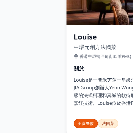
Louise
中環元創方法國菜
香港中環鴨巴甸街35號PMQ
關於
Louise是一間米芝蓮一
JIA Group創辦人Yenn
馨的法式料理和真誠的款待服務
烹飪技術。Louise位於
美食餐飲
法國菜