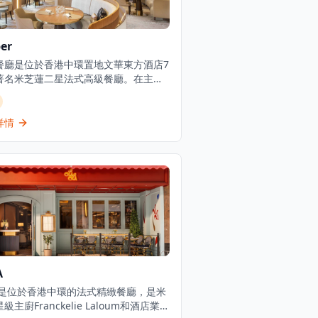
er
餐廳是位於香港中環置地文華東方酒店7
著名米芝蓮二星法式高級餐廳。在主廚
hard Ekkebus的指導下，餐廳將經典法
飪技術的精準與香港及地區的活力相結
琥珀餐廳獲得米芝蓮星級認可及綠色米
詳情
星，以其可持續發展理念而聞名。餐廳
多種品嚐套餐，六道菜套餐由2,058港元
道菜套餐為2,888港元,並設有週末午餐
。琥珀餐廳以其創新的法式料理方法而
,被視為香港頂級高級餐飲目的地之一。
A
LA是位於香港中環的法式精緻餐廳，是米
級主廚Franckelie Laloum和酒店業資