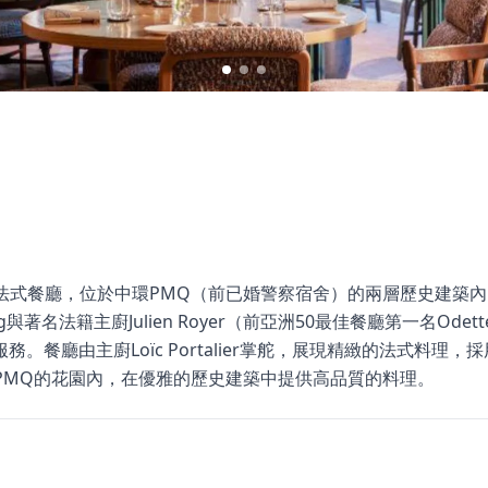
星級法式餐廳，位於中環PMQ（前已婚警察宿舍）的兩層歷史建築
 Wong與著名法籍主廚Julien Royer（前亞洲50最佳餐廳第一名O
。餐廳由主廚Loïc Portalier掌舵，展現精緻的法式料理
香港PMQ的花園內，在優雅的歷史建築中提供高品質的料理。