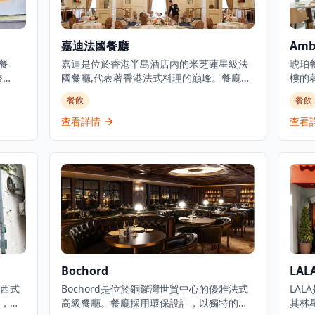
嘉迪法國餐廳
Amb
餐
嘉迪是位於香港半島酒店內的米芝蓮星級法
琥珀
幣
國餐廳,代表著香港法式料理的巔峰。餐廳成
樓的
統。餐
立於1953年,被譽為「蘇伊士運河以東最佳餐
Ric
餐飲
餐飲
,提供
廳」,至今仍是高級美食的里程碑。餐廳提供
式烹
大利、
精緻法式料理,在香港餐飲界享有盛譽,在
合。
查看詳情
查看
款,提
TripAdvisor上獲得4.5分評價,在香港13,622
芝蓮
。他們
間餐廳中排名第224位。餐廳位於著名半島
提供
美食選
酒店一樓,提供優雅的高級用餐體驗,並設有代
起,八
利文
客泊車服務。
體驗
出無
聞名
精心
意法
進口
等，
廳的
Bochord
LAL
薦最
祝特
西式
Bochord是位於銅鑼灣世貿中心的優雅法式
LA
難忘的
，是
高級餐廳。餐廳採用環保設計，以獨特的英
其林星