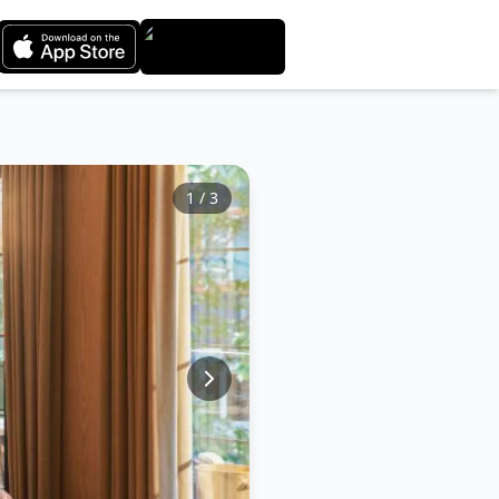
1
/
3