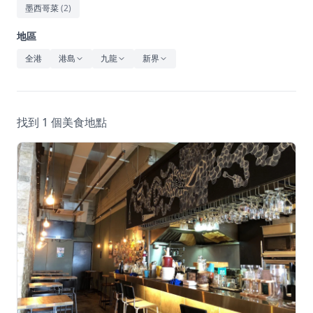
休閒
墨西哥菜
(
2
)
音樂
地區
全港
港島
九龍
新界
找到 1 個美食地點