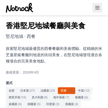
香港堅尼地城餐廳與美食
精選活動
博客文章
堅尼地城 · 西餐
約會好去處
探索堅尼地城最優質的西餐餐廳和美食體驗。從精緻的米
芝蓮星級餐廳到地道的街頭美食，在堅尼地城發現適合各
美食佳餚
種場合的完美美食地點。
品酒
最後更新：2026年4月
咖啡廳
菜式
運動
全部
日本菜
(
27
)
法國菜
(
23
)
西餐
(
22
)
中菜
(
12
)
西班牙菜
(
10
)
意大利菜
(
9
)
地中海菜
(
7
)
泰國菜
(
6
)
藝術文化
多國菜
(
6
)
韓國菜
(
5
)
印度菜
(
3
)
美國菜
(
3
)