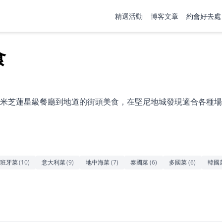
精選活動
博客文章
約會好去處
食
米芝蓮星級餐廳到地道的街頭美食，在堅尼地城發現適合各種場
班牙菜
(
10
)
意大利菜
(
9
)
地中海菜
(
7
)
泰國菜
(
6
)
多國菜
(
6
)
韓國