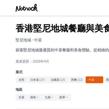
香港堅尼地城餐廳與美
堅尼地城 · 中菜
探索堅尼地城最優質的中菜餐廳和美食體驗。從精緻的
最後更新：2026年4月
菜式
全部
日本菜
(
27
)
法國菜
(
23
)
西餐
(
22
)
中菜
(
12
)
西
地區
全港
港島
九龍
新界