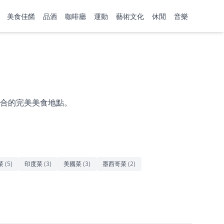
美食佳餚
品酒
咖啡廳
運動
藝術文化
休閒
音樂
合的完美美食地點。
菜
(
5
)
印度菜
(
3
)
美國菜
(
3
)
墨西哥菜
(
2
)