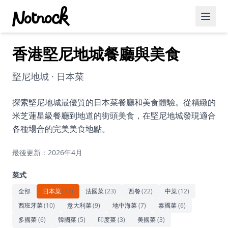
香港堅尼地城餐廳與美食
精選活動
博客文章
堅尼地城 · 日本菜
約會好去處
探索堅尼地城最優質的日本菜餐廳和美食體驗。從精緻的
米芝蓮星級餐廳到地道的街頭美食，在堅尼地城發現適合
美食佳餚
各種場合的完美美食地點。
品酒
最後更新：2026年4月
咖啡廳
菜式
運動
全部
日本菜
(
27
)
法國菜
(
23
)
西餐
(
22
)
中菜
(
12
)
西班牙菜
(
10
)
意大利菜
(
9
)
地中海菜
(
7
)
泰國菜
(
6
)
藝術文化
多國菜
(
6
)
韓國菜
(
5
)
印度菜
(
3
)
美國菜
(
3
)