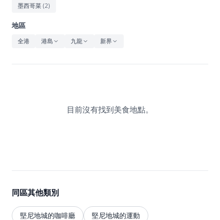
休閒
墨西哥菜
(
2
)
音樂
地區
全港
港島
九龍
新界
目前沒有找到美食地點。
同區其他類別
堅尼地城的咖啡廳
堅尼地城的運動