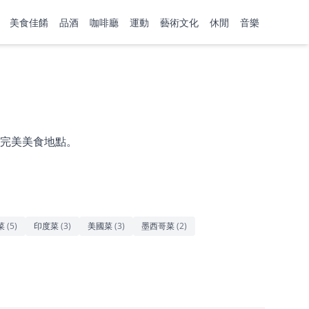
美食佳餚
品酒
咖啡廳
運動
藝術文化
休閒
音樂
完美美食地點。
菜
(
5
)
印度菜
(
3
)
美國菜
(
3
)
墨西哥菜
(
2
)