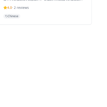
美酒佳餚，帶來更豐富的餐飲體驗，每一道菜都展現了
4.0
·
2
reviews
中菜的創新與傳統的完美結合。以高級粵菜著稱，餐廳
裝潢奢華典雅，提供窗邊座位可享維港美景，無論是日
Chinese
間還是夜晚，都能欣賞到維多利亞港的壯麗景色。六公
館的菜單融合了經典粵菜精髓與現代創意，選用優質食
材，由經驗豐富的廚師團隊精心烹製。無論是想要享受
浪漫晚餐還是慶祝特殊場合，六公館都能提供難忘的用
餐體驗，讓客人在欣賞維港美景的同時，品味精緻的中
式美食。