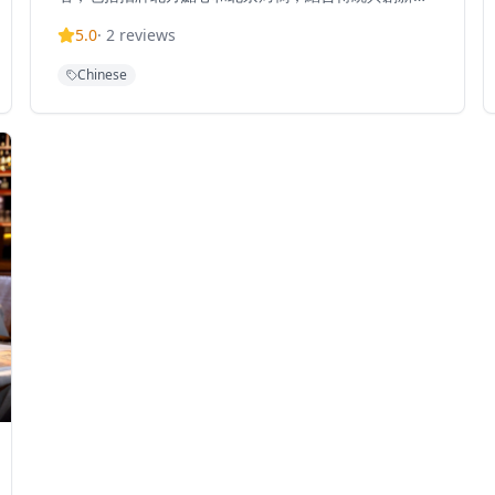
烹飪手法。胡同曾被美國運通內幕報告評為全球五大中
5.0
·
2
reviews
菜餐廳之一，獲得國際認可。餐廳擁有富有氛圍的裝潢
和絕佳的海港景觀，經常躋身國際最佳餐廳榜單。憑藉
Chinese
其優越的地理位置和迷人的景致，胡同提供高檔的用餐
體驗，展現北方中菜的精髓。