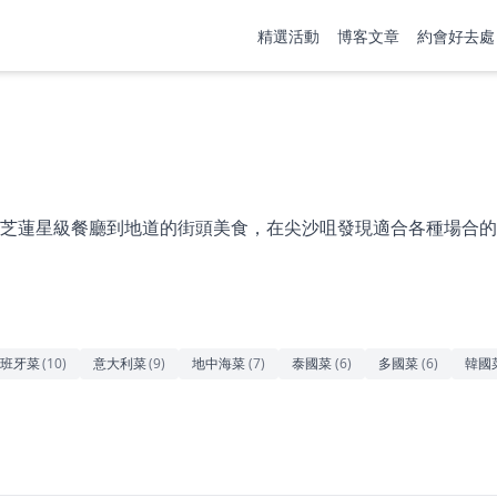
精選活動
博客文章
約會好去處
芝蓮星級餐廳到地道的街頭美食，在尖沙咀發現適合各種場合的
班牙菜
(
10
)
意大利菜
(
9
)
地中海菜
(
7
)
泰國菜
(
6
)
多國菜
(
6
)
韓國