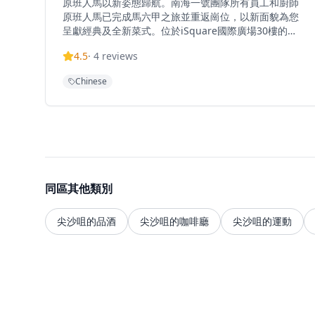
原班人馬以新姿態歸航。南海一號團隊所有員工和廚師
原班人馬已完成馬六甲之旅並重返崗位，以新面貌為您
呈獻經典及全新菜式。位於iSquare國際廣場30樓的高
級粵菜餐廳，提供點心、婚禮菜單、魚翅鮑魚餐、鹿兒
4.5
·
4
reviews
島和牛、雞尾酒及素食選擇。餐廳坐擁維多利亞港的壯
麗景色，為用餐體驗增添無與倫比的視覺享受。南海一
Chinese
號以傳統粵菜精髓為基礎，結合現代烹飪技藝，創造出
既保留傳統風味又具創新元素的精緻菜式。餐廳的點心
製作精細，選用上等食材，每一道點心都展現了粵式點
心的精緻工藝。婚禮菜單經過精心設計，適合各種慶祝
場合，從小型家庭聚會到大型婚宴都能完美應對。餐廳
還特別提供優質的魚翅鮑魚套餐，選用頂級食材，呈現
粵菜的精華。此外，餐廳引進的鹿兒島和牛品質卓越，
經過專業烹調，肉質鮮嫩多汁。餐廳的雞尾酒選擇豐
同區其他類別
富，由專業調酒師精心調製，為傳統粵菜用餐體驗增添
現代元素。對於素食者，餐廳也提供多樣化的素食選
尖沙咀的品酒
尖沙咀的咖啡廳
尖沙咀的運動
擇，確保每位客人都能享受滿意的用餐體驗。