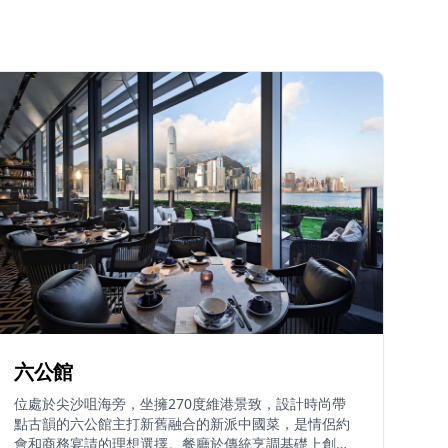
六公館
位處於尖沙咀海旁，坐擁270度維港景致，設計時尚帶
點古韻的六公館主打新舊融合的新派中國菜，是情侶約
會和商務宴請的理想選擇。餐廳於傳統烹調基礎上創作