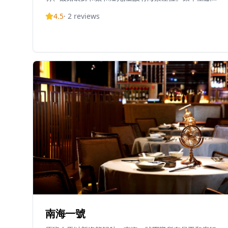
宗的貴州和雲南菜式,靈感源自中國西南地區,並加入當代
4.5
·
2
reviews
詮釋。招牌菜包括受貴州凱里啟發的酸辣牛尾湯。營業
時間為星期日至四中午12時至下午3時及晚上6時至10
時,星期五至六中午12時至下午3時及晚上6時至10時30
分。餐廳位於尖沙咀中間道11號金普頓酒店15樓,距離尖
沙咀/尖東地鐵站L1出口約1分鐘步行路程。吱喳小館由
Leading Nation Hospitality營運,為賓客呈獻中國西南
地區的大膽風味和溫暖款待。
南海一號