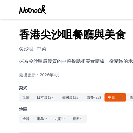
香港尖沙咀餐廳與美食
尖沙咀 · 中菜
探索尖沙咀最優質的中菜餐廳和美食體驗。從精緻的米
最後更新：2026年4月
菜式
全部
日本菜
(
27
)
法國菜
(
23
)
西餐
(
22
)
中菜
(
12
)
西
地區
全港
港島
九龍
新界