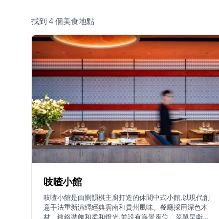
找到 4 個美食地點
吱喳小館
吱喳小館是由劉韻棋主廚打造的休閒中式小館,以現代創
意手法重新演繹經典雲南和貴州風味。餐廳採用深色木
材、鍍鉻裝飾和柔和燈光,並設有海景座位。菜單呈獻正