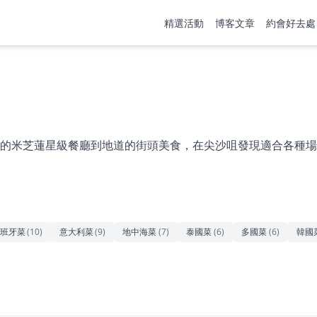
精選活動
博客文章
約會好去處
的米芝蓮星級餐廳到地道的街頭美食，在尖沙咀發現適合各種場
班牙菜
(
10
)
意大利菜
(
9
)
地中海菜
(
7
)
泰國菜
(
6
)
多國菜
(
6
)
韓國