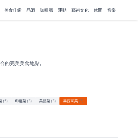
美食佳餚
品酒
咖啡廳
運動
藝術文化
休閒
音樂
合的完美美食地點。
菜
(
5
)
印度菜
(
3
)
美國菜
(
3
)
墨西哥菜
(
2
)