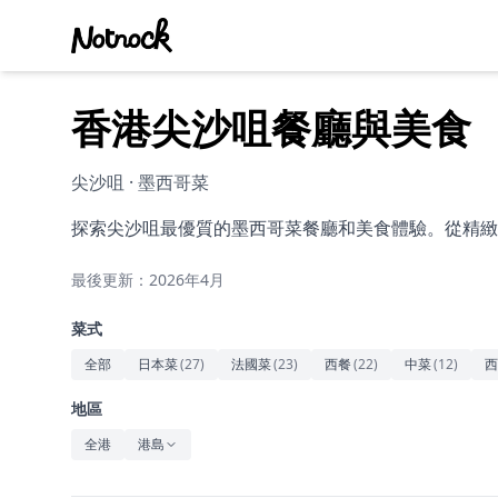
香港尖沙咀餐廳與美食
尖沙咀 · 墨西哥菜
探索尖沙咀最優質的墨西哥菜餐廳和美食體驗。從精緻
最後更新：2026年4月
菜式
全部
日本菜
(
27
)
法國菜
(
23
)
西餐
(
22
)
中菜
(
12
)
西
地區
全港
港島