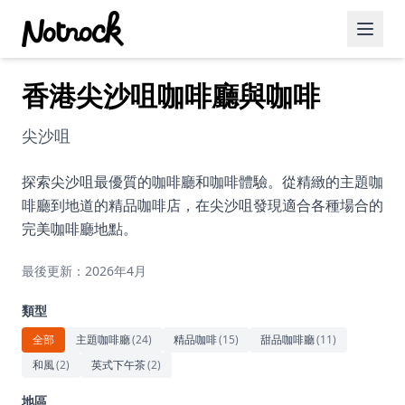
香港尖沙咀咖啡廳與咖啡
精選活動
博客文章
尖沙咀
約會好去處
探索尖沙咀最優質的咖啡廳和咖啡體驗。從精緻的主題咖
啡廳到地道的精品咖啡店，在尖沙咀發現適合各種場合的
美食佳餚
完美咖啡廳地點。
品酒
最後更新：2026年4月
咖啡廳
類型
運動
全部
主題咖啡廳
(
24
)
精品咖啡
(
15
)
甜品咖啡廳
(
11
)
和風
(
2
)
英式下午茶
(
2
)
藝術文化
地區