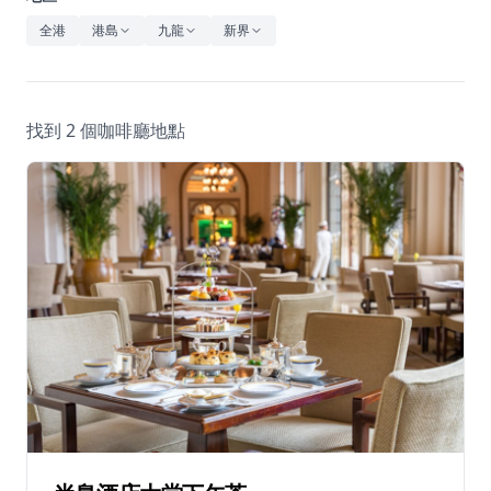
休閒
全港
港島
九龍
新界
音樂
找到 2 個咖啡廳地點