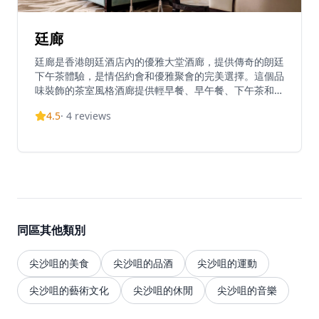
廷廊
廷廊是香港朗廷酒店內的優雅大堂酒廊，提供傳奇的朗廷
下午茶體驗，是情侶約會和優雅聚會的完美選擇。這個品
味裝飾的茶室風格酒廊提供輕早餐、早午餐、下午茶和晚
間雞尾酒，位於清新優雅的空間內，作為大堂的戲劇性背
4.5
·
4
reviews
景。餐廳致敬其傳統，提供定制下午茶菜單，包括手工製
作的精緻糖果和鹹味糕點，以及正宗的東南亞美食。廷廊
的下午茶體驗融合了英式傳統與現代創意，每一道點心都
經過精心製作，搭配優質茶葉和香檳，為客人帶來奢華的
味覺享受。無論是慶祝特殊場合還是享受悠閒下午時光，
廷廊都能提供難忘的用餐體驗。
同區其他類別
尖沙咀的美食
尖沙咀的品酒
尖沙咀的運動
尖沙咀的藝術文化
尖沙咀的休閒
尖沙咀的音樂