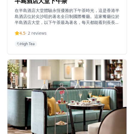
半島酒店大堂下午茶
在半島酒店大堂體驗永恆優雅的下午茶時光，這是香港半
島酒店位於尖沙咀的著名全日制國際餐廳。這家餐廳位於
半島酒店大堂，以下午茶最為著名，每天都能看到長長的
排隊人龍和滿座的客人。下午茶套餐每人港幣468元，雙
4.5
·
2
reviews
人分享套餐港幣828元，另加10%服務費。如選擇單點，
每人最低消費港幣350元。半島茶系列由港幣70元起，特
High Tea
色飲品包括半島冰朱古力港幣90元和傳統濃郁熱朱古力
港幣95元。半島酒店的下午茶傳統始於1928年，至今已
有近百年歷史，是香港最具代表性的下午茶體驗之一。餐
廳的裝潢典雅奢華，融合了殖民時期建築風格與現代設計
元素，營造出無與倫比的優雅氛圍。下午茶套餐包括精緻
的三層點心架，從底層的鹹點到頂層的甜點，每一道都經
過精心製作，展現了半島酒店對品質的堅持。現場還有專
業的弦樂四重奏表演，為下午茶體驗增添優雅的音樂背
景。無論是慶祝特殊場合還是享受悠閒時光，半島酒店大
堂下午茶都是不容錯過的經典體驗。