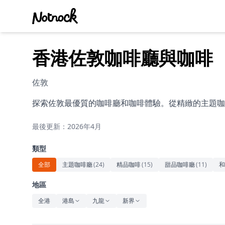
香港佐敦咖啡廳與咖啡
佐敦
探索佐敦最優質的咖啡廳和咖啡體驗。從精緻的主題咖
最後更新：2026年4月
類型
全部
主題咖啡廳
(
24
)
精品咖啡
(
15
)
甜品咖啡廳
(
11
)
和
地區
全港
港島
九龍
新界