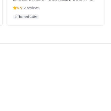
佐敦德成街沿線，這家餐廳提供堂食、外賣服務，並通
4.5
·
2
reviews
過Foodpanda提供送餐服務。咖啡店週一至週六營業時
間為上午8時至下午6時，週日為上午9時至下午6時，是
Themed Cafes
當地人和遊客在佐敦區尋找優質西式餐點和咖啡的便利
選擇。餐廳的全日早餐選擇豐富，從經典的英式早餐到
美式鬆餅套餐，應有盡有，適合不同口味的客人。意大
利麵選用優質麵條和新鮮食材，由經驗豐富的廚師精心
烹調，每一道都展現了西式料理的精髓。咖啡店使用優
質咖啡豆，由專業咖啡師沖泡，無論是濃縮咖啡、拿鐵
還是手沖咖啡，都能滿足咖啡愛好者的需求。甜品選擇
多樣，從經典的提拉米蘇到創新的季節限定甜品，為用
餐體驗畫上完美句號。