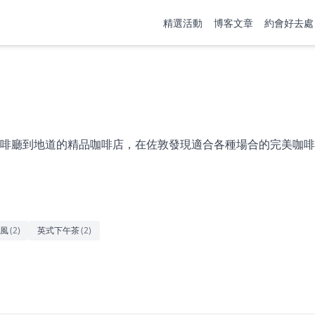
精選活動
博客文章
約會好去處
啡廳到地道的精品咖啡店，在佐敦發現適合各種場合的完美咖啡
風
(
2
)
英式下午茶
(
2
)