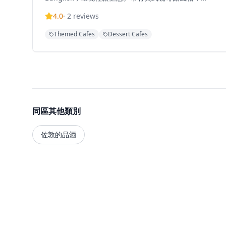
Passepartout為繁忙的佐敦區提供了一個隱秘的早午餐
4.0
·
2
reviews
地點。餐廳在Tripadvisor上獲得3.8/5的評分，以其平
日輕鬆的氛圍和咖啡供應而聞名。
Themed Cafes
Dessert Cafes
同區其他類別
佐敦的品酒