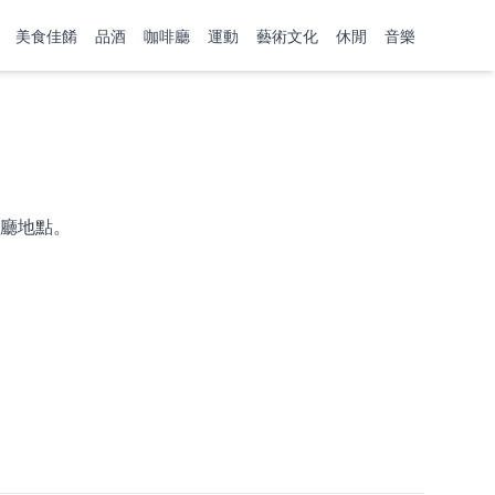
美食佳餚
品酒
咖啡廳
運動
藝術文化
休閒
音樂
廳地點。