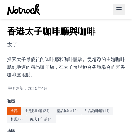
香港太子咖啡廳與咖啡
精選活動
博客文章
太子
約會好去處
探索太子最優質的咖啡廳和咖啡體驗。從精緻的主題咖啡
廳到地道的精品咖啡店，在太子發現適合各種場合的完美
美食佳餚
咖啡廳地點。
品酒
最後更新：2026年4月
咖啡廳
類型
運動
全部
主題咖啡廳
(
24
)
精品咖啡
(
15
)
甜品咖啡廳
(
11
)
和風
(
2
)
英式下午茶
(
2
)
藝術文化
地區