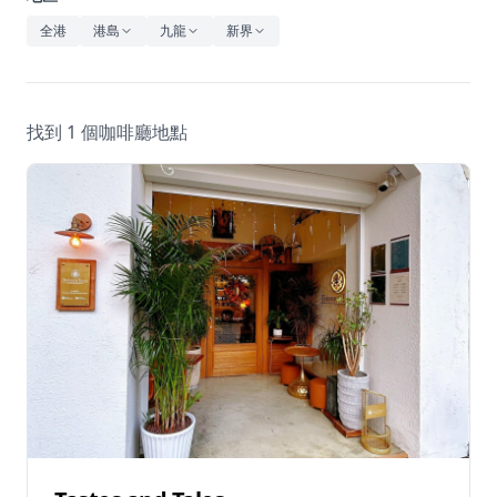
休閒
全港
港島
九龍
新界
音樂
找到 1 個咖啡廳地點