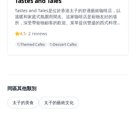
Tastes and Tales
Tastes and Tales是位於香港太子的舒適藝術咖啡店，以
溫暖和家庭式氛圍而聞名。這家咖啡店是寵物友好的場
所，深受帶寵物顧客的歡迎。菜單提供豐盛的西式料理，
包括煙三文魚牛油果意式麵包配薯餅和沙拉，以及多種特
4.5
·
2
reviews
色咖啡飲品，包括可選擇咖啡豆的冰釀咖啡。咖啡店以友
善及時的服務而受到讚譽，為顧客營造溫馨的環境。距離
Themed Cafes
Dessert Cafes
太子地鐵站C2出口僅5分鐘步程，Tastes and Tales為尋
求優質咖啡體驗的顧客提供便利的交通。餐廳每日營業時
間為上午11:30至晚上7:30，某些日子會延長至晚上
9:00，但晚上7:00後入座需要預約。
同區其他類別
太子的美食
太子的藝術文化